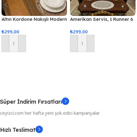
Altın Kordone Nakışlı Modern
Amerikan Servis, 1 Runner 6
Amerikan Servis Supla Ve
Supla Yemek Servis Takımı,
₺
299,00
₺
299,00
Runner 6 Kişilik Set
Masa Örtüsü Seti, Servis
Sunum Seti
Sepete Ekle
Sepete Ekle
Süper İndirim Fırsatları
ceyizci.com her hafta yeni şok edici kampanyalar
Hızlı Teslimat