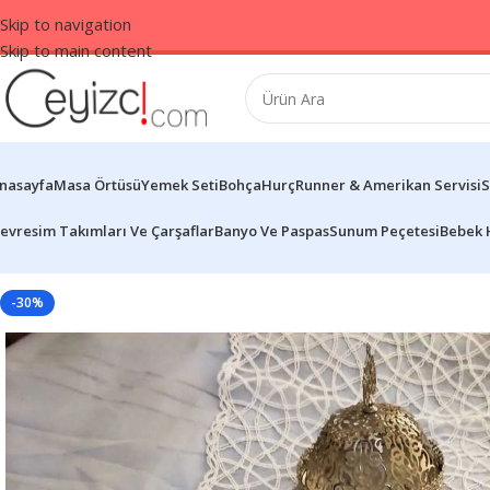
Skip to navigation
Skip to main content
nasayfa
Masa Örtüsü
Yemek Seti
Bohça
Hurç
Runner & Amerikan Servisi
S
evresim Takımları Ve Çarşaflar
Banyo Ve Paspas
Sunum Peçetesi
Bebek 
-30%