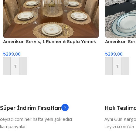
Amerikan Servis, 1 Runner 6 Supla Yemek
Amerikan Ser
Servis Takımı, Masa Örtüsü Seti, Servis
Servis Takımı
₺
299,00
₺
299,00
Sunum Seti
Sunum Seti –
Sepete Ekle
Sepete Ekle
Süper İndirim Fırsatları
Hızlı Teslim
ceyizci.com her hafta yeni şok edici
Aynı Gün Kargo
kampanyalar
ceyizci.com'da