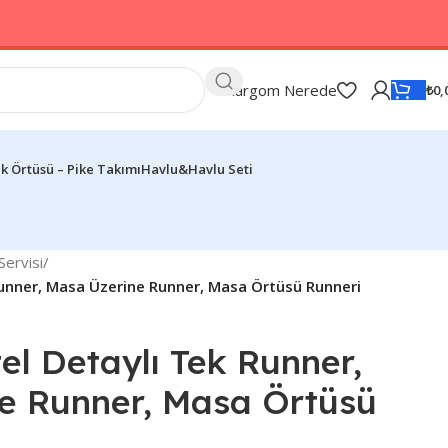
Kargom Nerede
₺
0,
k Örtüsü – Pike Takımı
Havlu&Havlu Seti
ervisi
/
Runner, Masa Üzerine Runner, Masa Örtüsü Runneri
el Detaylı Tek Runner,
e Runner, Masa Örtüsü