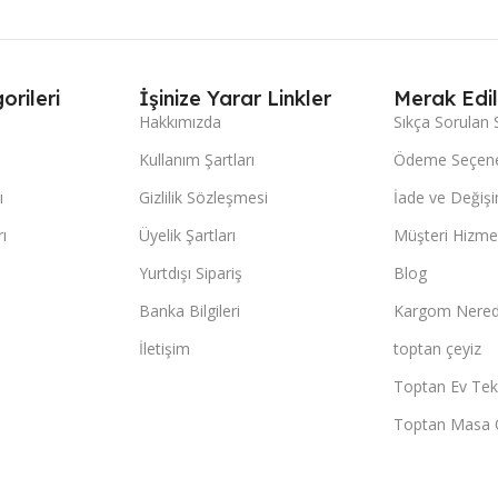
orileri
İşinize Yarar Linkler
Merak Edil
Hakkımızda
Sıkça Sorulan 
Kullanım Şartları
Ödeme Seçene
ı
Gizlilik Sözleşmesi
İade ve Değişi
ı
Üyelik Şartları
Müşteri Hizmet
Yurtdışı Sipariş
Blog
Banka Bilgileri
Kargom Nered
İletişim
toptan çeyiz
Toptan Ev Teks
Toptan Masa 