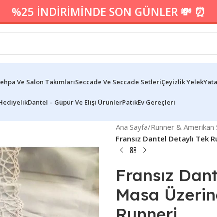
%25 İNDİRİMİNDE SON GÜNLER 💸 ⏰
ehpa Ve Salon Takımları
Seccade Ve Seccade Setleri
Çeyizlik Yelek
Yata
Hediyelik
Dantel – Güpür Ve Elişi Ürünler
Patik
Ev Gereçleri
Ana Sayfa
/
Runner & Amerikan S
Fransız Dantel Detaylı Tek 
Fransız Dant
Masa Üzerin
Runneri