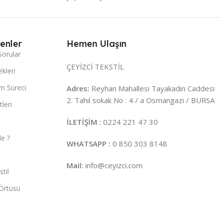
enler
Hemen Ulaşın
Sorular
ÇEYİZCİ TEKSTİL
kleri
m Süreci
Adres:
Reyhan Mahallesi Tayakadın Caddesi
2. Tahıl sokak No : 4 / a Osmangazi / BURSA
leri
İLETİŞİM :
0224 221 47 30
e ?
WHATSAPP :
0 850 303 8148
Mail:
info@ceyizci.com
til
Örtüsü