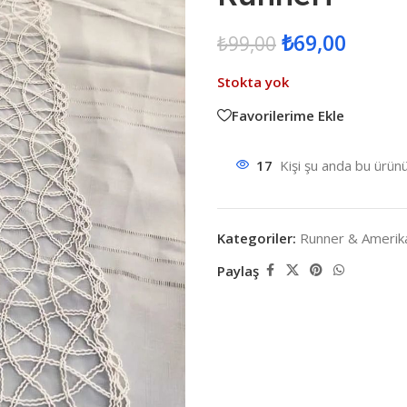
₺
69,00
₺
99,00
Stokta yok
Favorilerime Ekle
17
Kişi şu anda bu ürünü
Kategoriler:
Runner & Amerika
Paylaş