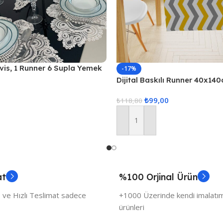
vis, 1 Runner 6 Supla Yemek
-17%
, Masa Örtüsü Seti, Servis
Dijital Baskılı Runner 40x14
 Ekru
₺
99,00
₺
118,80
Sepete Ekle
at
%100 Orjinal Ürün
 ve Hızlı Teslimat sadece
+1000 Üzerinde kendi imalatımı
ürünleri