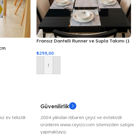
Fransız Dantelli Runner ve Supla Takımı (1
Runner, 6 Supla) Gold Simli
0cm
₺
299,00
Sepete Ekle
Güvenilirlik
z ev tekstili
2004 yılından itibaren çeyiz ve evtekstili
ürünlerini www.ceyizci.com sitemizden satışını
yapmaktayız.