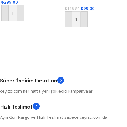
₺
299,00
40x140cm
₺
99,00
₺
118,80
Sepete Ekle
Sepete Ekle
Süper İndirim Fırsatları
ceyizci.com her hafta yeni şok edici kampanyalar
Hızlı Teslimat
Aynı Gün Kargo ve Hızlı Teslimat sadece ceyizci.com'da