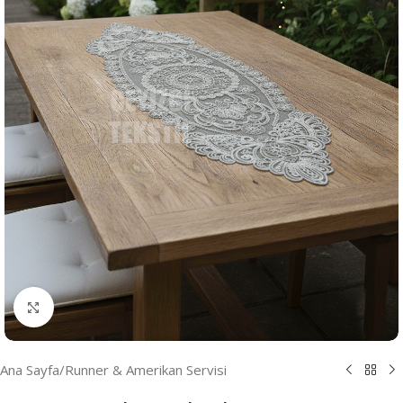
Resmi Büyüt
Ana Sayfa
/
Runner & Amerikan Servisi