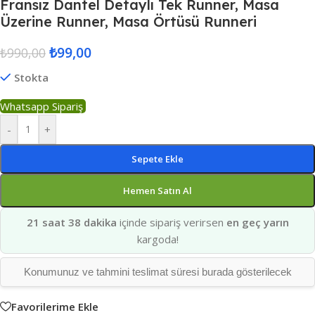
Fransız Dantel Detaylı Tek Runner, Masa
Üzerine Runner, Masa Örtüsü Runneri
₺
99,00
₺
990,00
Stokta
Whatsapp Sipariş
-
+
Sepete Ekle
Hemen Satın Al
21 saat 38 dakika
içinde sipariş verirsen
en geç yarın
kargoda!
Konumunuz ve tahmini teslimat süresi burada gösterilecek
Favorilerime Ekle