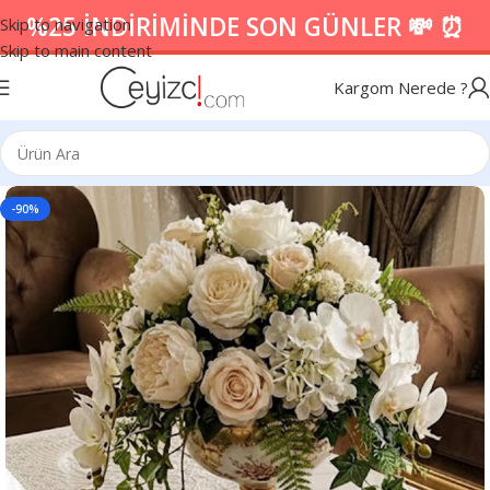
%25 İNDİRİMİNDE SON GÜNLER 💸 ⏰
Skip to navigation
Skip to main content
Kargom Nerede ?
-90%