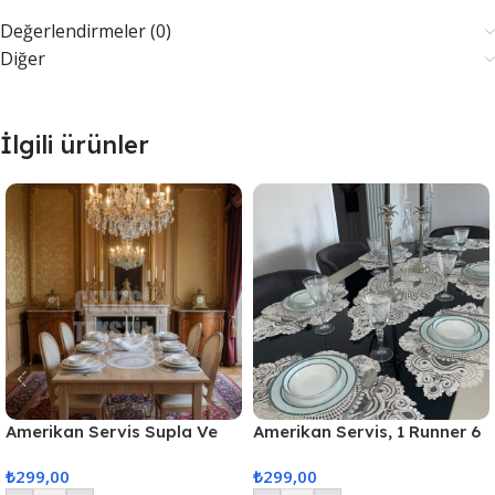
Değerlendirmeler (0)
Diğer
İlgili ürünler
Amerikan Servis Supla Ve
Amerikan Servis, 1 Runner 6
Runner Seti 6 Kişilik
Supla Yemek Servis Takımı,
₺
299,00
₺
299,00
Masa Örtüsü Seti, Servis