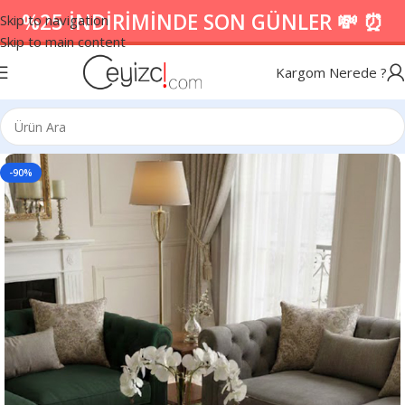
%25 İNDİRİMİNDE SON GÜNLER 💸 ⏰
Skip to navigation
Skip to main content
Kargom Nerede ?
-90%