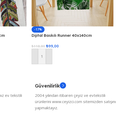
-17%
0cm
Dijital Baskılı Runner 40x140cm
₺
99,00
₺
118,80
Sepete Ekle
Güvenilirlik
z ev tekstili
2004 yılından itibaren çeyiz ve evtekstili
ürünlerini www.ceyizci.com sitemizden satışını
yapmaktayız.