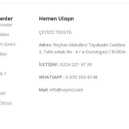
enler
Hemen Ulaşın
Sorular
ÇEYİZCİ TEKSTİL
kleri
m Süreci
Adres:
Reyhan Mahallesi Tayakadın Caddesi
2. Tahıl sokak No : 4 / a Osmangazi / BURSA
leri
İLETİŞİM :
0224 221 47 30
e ?
WHATSAPP :
0 850 303 8148
Mail:
info@ceyizci.com
til
Örtüsü