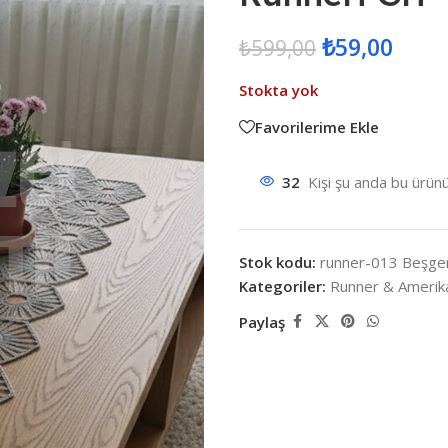
₺
59,00
₺
599,00
Stokta yok
Favorilerime Ekle
32
Kişi şu anda bu ürünü
Stok kodu:
runner-013 Beşgen
Kategoriler:
Runner & Amerika
Paylaş