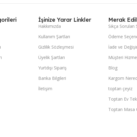
orileri
İşinize Yarar Linkler
Merak Edil
Hakkımızda
Sıkça Sorulan 
Kullanım Şartları
Ödeme Seçene
ı
Gizlilik Sözleşmesi
İade ve Değişi
ı
Üyelik Şartları
Müşteri Hizmet
Yurtdışı Sipariş
Blog
Banka Bilgileri
Kargom Nered
İletişim
toptan çeyiz
Toptan Ev Teks
Toptan Masa 