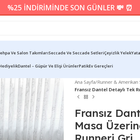
%25 İNDİRİMİNDE SON GÜNLER 💸 ⏰
ehpa Ve Salon Takımları
Seccade Ve Seccade Setleri
Çeyizlik Yelek
Yata
Hediyelik
Dantel – Güpür Ve Elişi Ürünler
Patik
Ev Gereçleri
Ana Sayfa
/
Runner & Amerikan S
Fransız Dantel Detaylı Tek 
Fransız Dant
Masa Üzerin
Runneri Gri