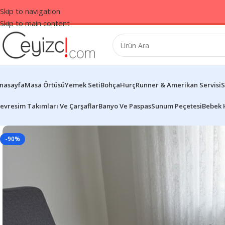
Skip to navigation
Skip to main content
nasayfa
Masa Örtüsü
Yemek Seti
Bohça
Hurç
Runner & Amerikan Servisi
S
evresim Takımları Ve Çarşaflar
Banyo Ve Paspas
Sunum Peçetesi
Bebek 
-90%