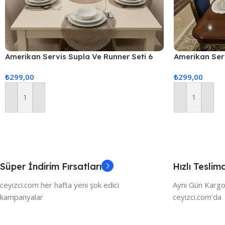
Amerikan Servis Supla Ve Runner Seti 6
Amerikan Ser
Kişilik
Servis Takımı
₺
299,00
₺
299,00
Sunum Seti
Sepete Ekle
Sepete Ekle
Süper İndirim Fırsatları
Hızlı Teslim
ceyizci.com her hafta yeni şok edici
Aynı Gün Kargo
kampanyalar
ceyizci.com'da