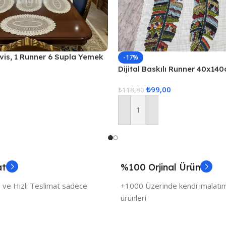
vis, 1 Runner 6 Supla Yemek
-17%
, Masa Örtüsü Seti, Servis
Dijital Baskılı Runner 40x14
₺
99,00
₺
118,80
Sepete Ekle
at
%100 Orjinal Ürün
 ve Hızlı Teslimat sadece
+1000 Üzerinde kendi imalatımı
ürünleri