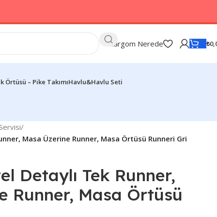
Kargom Nerede
₺
0,
k Örtüsü – Pike Takımı
Havlu&Havlu Seti
ervisi
/
Runner, Masa Üzerine Runner, Masa Örtüsü Runneri Gri
el Detaylı Tek Runner,
e Runner, Masa Örtüsü