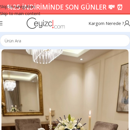
%25 İNDİRİMİNDE SON GÜNLER 💸 ⏰
Skip to navigation
Skip to main content
Kargom Nerede ?