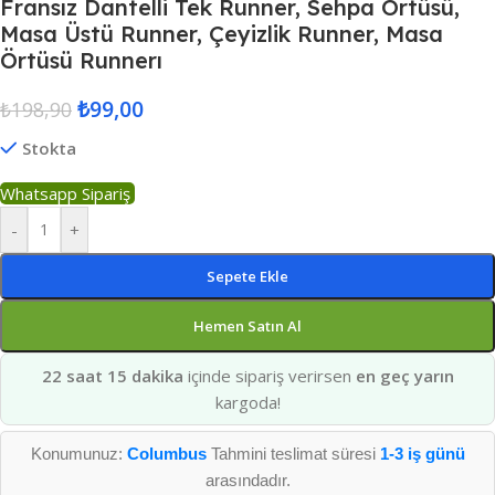
Fransız Dantelli Tek Runner, Sehpa Örtüsü,
Masa Üstü Runner, Çeyizlik Runner, Masa
Örtüsü Runnerı
₺
99,00
₺
198,90
Stokta
Whatsapp Sipariş
-
+
Sepete Ekle
Hemen Satın Al
22 saat 15 dakika
içinde sipariş verirsen
en geç yarın
kargoda!
Konumunuz:
Columbus
Tahmini teslimat süresi
1-3 iş günü
arasındadır.