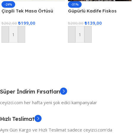
-24%
-31%
Çizgili Tek Masa Örtüsü
Güpürlü Kadife Fiskos
Colber 160x220cm Pudra
Örtüsü – Kahve
₺
199,00
₺
139,00
₺
262,68
₺
200,00
Sepete Ekle
Sepete Ekle
Süper İndirim Fırsatları
ceyizci.com her hafta yeni şok edici kampanyalar
Hızlı Teslimat
Aynı Gün Kargo ve Hızlı Teslimat sadece ceyizci.com'da