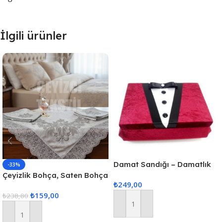
İlgili ürünler
Damat Sandığı – Damatlık
-33%
Figürlü Smokin Sandık –
Çeyizlik Bohça, Saten Bohça
₺
249,00
Tıraş Kutusu
Dantelli Nişan Bohçası – Gri
₺
159,00
Kadife Dar Güpür
₺
238,80
Sepete Ekle
Sepete Ekle