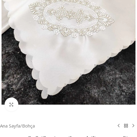
Resmi Büyüt
Ana Sayfa
/
Bohça