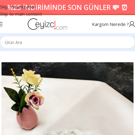
%25 İNDİRİMİNDE SON GÜNLER 💸 ⏰
Skip to navigation
Skip to main content
Kargom Nerede ?