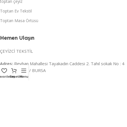
toptan çeyiz
Toptan Ev Tekstil
Toptan Masa Örtüsü
Hemen Ulaşın
ÇEYİZCİ TEKSTİL
Adres:
Reyhan Mahallesi Tayakadın Caddesi 2. Tahıl sokak No : 4
/ a Osmangazi / BURSA
avorilerim
Sepetim
Menu
İLETİŞİM :
0224 221 47 30
WHATSAPP :
0 850 303 8148
Mail:
info@ceyizci.com