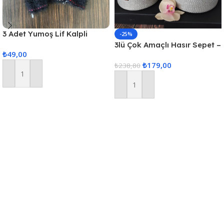
3 Adet Yumoş Lif Kalpli
-25%
Siyah
3lü Çok Amaçlı Hasır Sepet –
₺
49,00
Gri
₺
179,00
₺
238,80
Sepete Ekle
Sepete Ekle