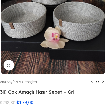
Resmi Büyüt
Ana Sayfa
/
Ev Gereçleri
3lü Çok Amaçlı Hasır Sepet – Gri
₺
179,00
₺
238,80