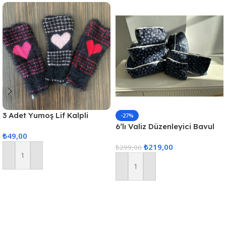
3 Adet Yumoş Lif Kalpli
-27%
Siyah
6’lı Valiz Düzenleyici Bavul
₺
49,00
Içi Organizer Set Seyahat
₺
219,00
Hurcu
₺
299,00
Sepete Ekle
Sepete Ekle