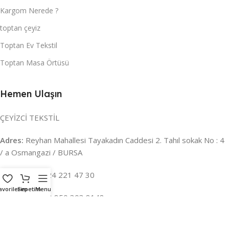
Kargom Nerede ?
toptan çeyiz
Toptan Ev Tekstil
Toptan Masa Örtüsü
Hemen Ulaşın
ÇEYİZCİ TEKSTİL
Adres:
Reyhan Mahallesi Tayakadın Caddesi 2. Tahıl sokak No : 4
/ a Osmangazi / BURSA
İLETİŞİM :
0224 221 47 30
avorilerim
Sepetim
Menu
WHATSAPP :
0 850 303 8148
Mail:
info@ceyizci.com