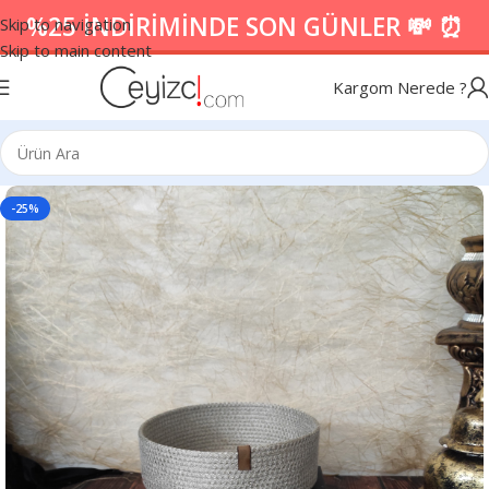
%25 İNDİRİMİNDE SON GÜNLER 💸 ⏰
Skip to navigation
Skip to main content
Kargom Nerede ?
-25%