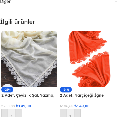
Diğer
İlgili ürünler
-26%
-24%
2 Adet, Çeyizlik Şal, Yazma,
2 Adet, Narçiçeği İğne
Çeyizlik Yemeni, Dantelli
Oyası Mevlüt Örtüsü,
₺
149,00
₺
149,00
Yazma 2 Adet 100x100cm –
₺
200,00
Çeyizlik İğne Oyası Şal , 70
₺
196,68
Krem
x 140