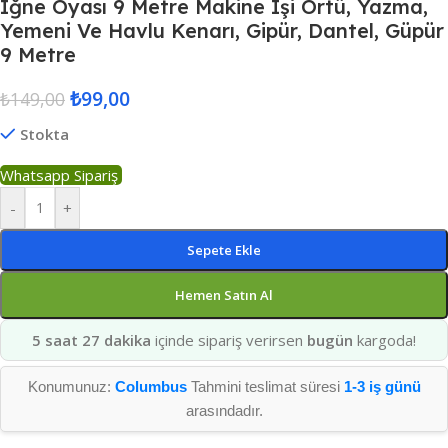
Iğne Oyası 9 Metre Makine Işi Örtü, Yazma,
Yemeni Ve Havlu Kenarı, Gipür, Dantel, Güpür
9 Metre
₺
99,00
₺
149,00
Stokta
Whatsapp Sipariş
-
+
Sepete Ekle
Hemen Satın Al
5 saat 27 dakika
içinde sipariş verirsen
bugün
kargoda!
Konumunuz:
Columbus
Tahmini teslimat süresi
1-3 iş günü
arasındadır.