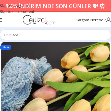
%25 İNDİRİMİNDE SON GÜNLER 💸 ⏰
Skip to navigation
Skip to main content
Kargom Nerede ?
-34%