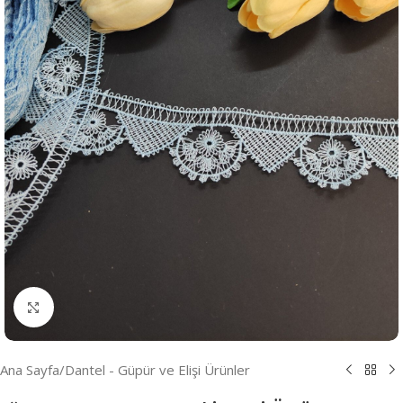
Resmi Büyüt
Ana Sayfa
/
Dantel - Güpür ve Elişi Ürünler