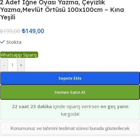
2 Adet İğne Oyası Yazma, Çeyizlik
Yazma,Mevlüt Örtüsü 100x100cm – Kına
Yeşili
₺
149,00
₺
199,00
Stokta
Whatsapp Sipariş
-
+
Sepete Ekle
Hemen Satın Al
22 saat 23 dakika
içinde sipariş verirsen
en geç yarın
kargoda!
Konumunuz ve tahmini teslimat süresi burada gösterilecek