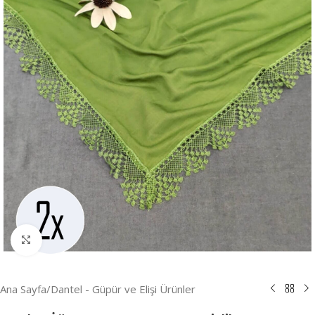
Resmi Büyüt
Ana Sayfa
/
Dantel - Güpür ve Elişi Ürünler