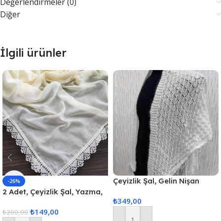
Değerlendirmeler (0)
Diğer
İlgili ürünler
Çeyizlik Şal, Gelin Nişan
-26%
Bohçası, Simli Şal, Lüks Şal
2 Adet, Çeyizlik Şal, Yazma,
₺
349,00
Beyaz
Çeyizlik Yemeni, Dantelli
₺
149,00
Yazma 2 Adet 100x100cm –
₺
200,00