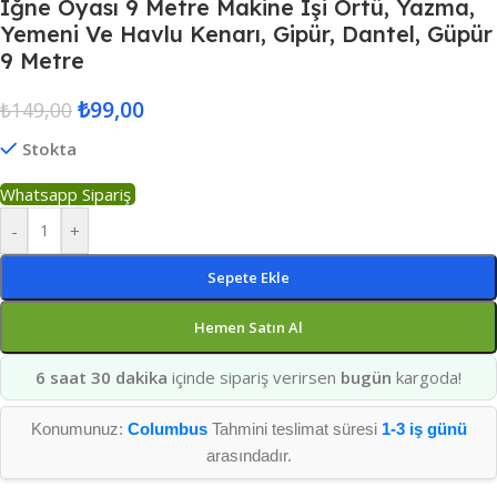
Iğne Oyası 9 Metre Makine Işi Örtü, Yazma,
Yemeni Ve Havlu Kenarı, Gipür, Dantel, Güpür
9 Metre
₺
99,00
₺
149,00
Stokta
Whatsapp Sipariş
-
+
Sepete Ekle
Hemen Satın Al
6 saat 30 dakika
içinde sipariş verirsen
bugün
kargoda!
Konumunuz:
Columbus
Tahmini teslimat süresi
1-3 iş günü
arasındadır.