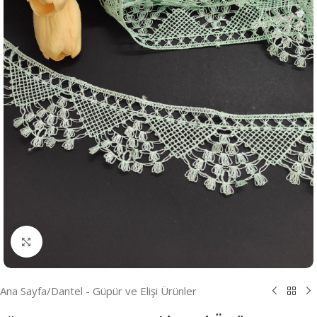
Resmi Büyüt
Ana Sayfa
/
Dantel - Güpür ve Elişi Ürünler