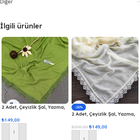
Diğer
İlgili ürünler
2 Adet, Çeyizlik Şal, Yazma,
-26%
Çeyizlik Yemeni, Dantelli
2 Adet, Çeyizlik Şal, Yazma,
₺
149,00
Yazma 2 Adet 100x100cm –
Çeyizlik Yemeni, Dantelli
₺
149,00
Kına Yeşili
Yazma 2 Adet 100x100cm –
₺
200,00
Krem
Sepete Ekle