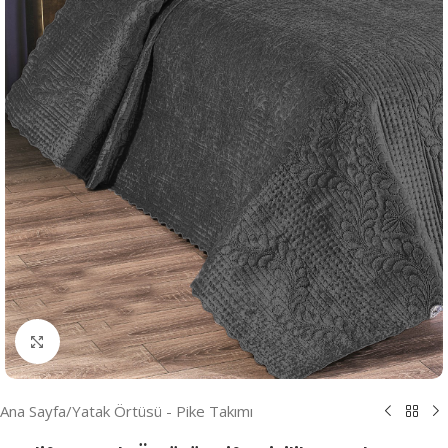
Resmi Büyüt
Ana Sayfa
/
Yatak Örtüsü - Pike Takımı