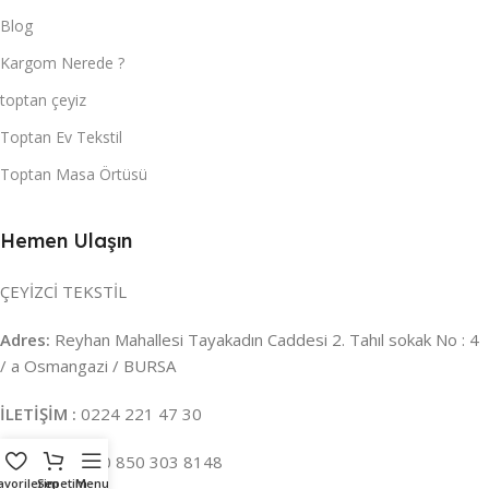
Blog
Kargom Nerede ?
toptan çeyiz
Toptan Ev Tekstil
Toptan Masa Örtüsü
Hemen Ulaşın
ÇEYİZCİ TEKSTİL
Adres:
Reyhan Mahallesi Tayakadın Caddesi 2. Tahıl sokak No : 4
/ a Osmangazi / BURSA
İLETİŞİM :
0224 221 47 30
WHATSAPP :
0 850 303 8148
avorilerim
Sepetim
Menu