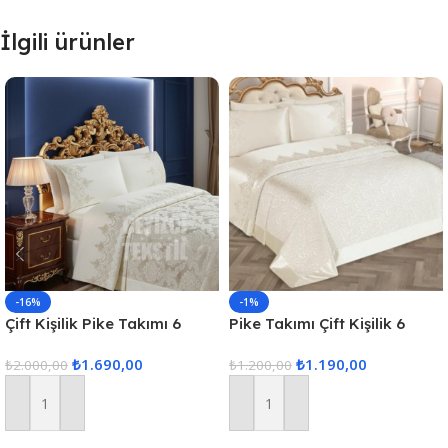
İlgili ürünler
-16%
-1%
Çift Kişilik Pike Takımı 6
Pike Takımı Çift Kişilik 6
Parça
Parça – Krem
₺
1.690,00
₺
1.190,00
₺
2.000,00
₺
1.200,00
Sepete Ekle
Sepete Ekle