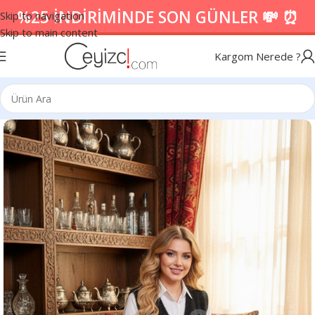
%25 İNDİRİMİNDE SON GÜNLER 💸 ⏰
Skip to navigation
Skip to main content
Kargom Nerede ?