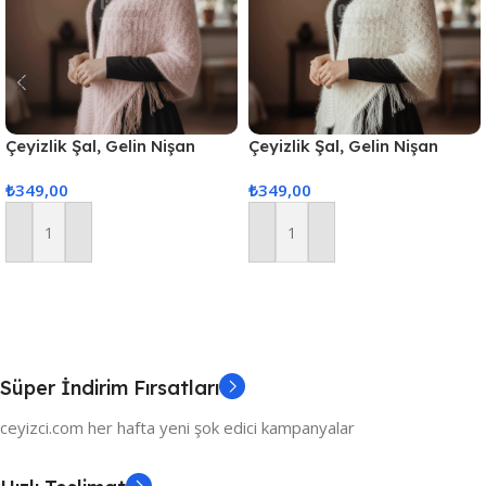
Çeyizlik Şal, Gelin Nişan
Çeyizlik Şal, Gelin Nişan
Bohçası, Simli Şal, Lüks Şal
Bohçası, Simli Şal, Lüks Şal
₺
349,00
₺
349,00
Sepete Ekle
Sepete Ekle
Süper İndirim Fırsatları
ceyizci.com her hafta yeni şok edici kampanyalar