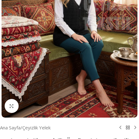
Resmi Büyüt
Ana Sayfa
/
Çeyizlik Yelek