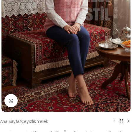
Resmi Büyüt
Ana Sayfa
/
Çeyizlik Yelek