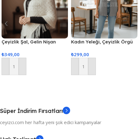
Çeyizlik Şal, Gelin Nişan
Kadın Yeleği, Çeyizlik Örgü
Bohçası, Simli Şal, Lüks Şal
Yelek, Hediyelik Nişan
₺
349,00
₺
299,00
Yeleği, Nişan&Çeyiz Yelekleri
Sepete Ekle
Sepete Ekle
Süper İndirim Fırsatları
ceyizci.com her hafta yeni şok edici kampanyalar