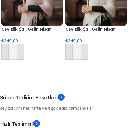
Çeyizlik Şal, Gelin Nişan
Çeyizlik Şal, Gelin Nişan
Bohçası, Simli Şal, Lüks Şal
Bohçası, Simli Şal, Lüks Şal
₺
349,00
₺
349,00
Sepete Ekle
Sepete Ekle
Süper İndirim Fırsatları
ceyizci.com her hafta yeni şok edici kampanyalar
Hızlı Teslimat