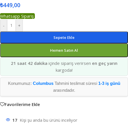
₺
449,00
Whatsapp Sipariş
-
+
Sepete Ekle
Hemen Satın Al
21 saat 42 dakika
içinde sipariş verirsen
en geç yarın
kargoda!
Konumunuz:
Columbus
Tahmini teslimat süresi
1-3 iş günü
arasındadır.
Favorilerime Ekle
17
Kişi şu anda bu ürünü inceliyor