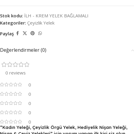
Stok kodu:
İLH - KREM YELEK BAĞLAMALI
Kategoriler:
Çeyizlik Yelek
Paylaş
Değerlendirmeler (0)
0 reviews
0
0
0
0
0
“Kadın Yeleği, Çeyizlik Örgü Yelek, Hediyelik Nişan Yeleği,
Nişan & Çeyiz Yelekleri” için yorum yapan ilk kişi siz olun