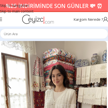
%25 İNDİRİMİNDE SON GÜNLER 💸 ⏰
Skip to navigation
Skip to main content
Kargom Nerede ?