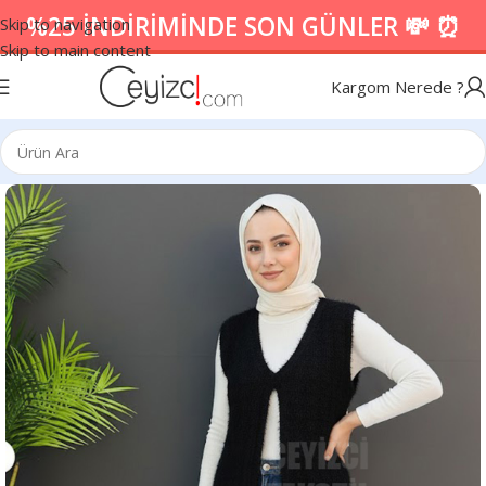
%25 İNDİRİMİNDE SON GÜNLER 💸 ⏰
Skip to navigation
Skip to main content
Kargom Nerede ?