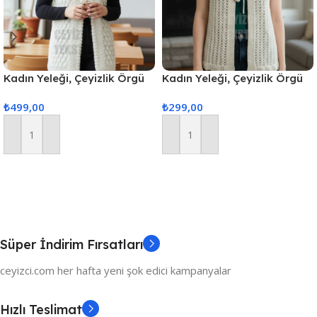
Kadın Yeleği, Çeyizlik Örgü
Kadın Yeleği, Çeyizlik Örgü
Yelek, Hediyelik Nişan
Yelek, Hediyelik Nişan
₺
499,00
₺
299,00
Yeleği, Nişan&Çeyiz Yelekleri
Yeleği, Nişan&Çeyiz Yelekleri
Sepete Ekle
Sepete Ekle
Süper İndirim Fırsatları
ceyizci.com her hafta yeni şok edici kampanyalar
Hızlı Teslimat