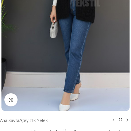
Resmi Büyüt
Ana Sayfa
/
Çeyizlik Yelek