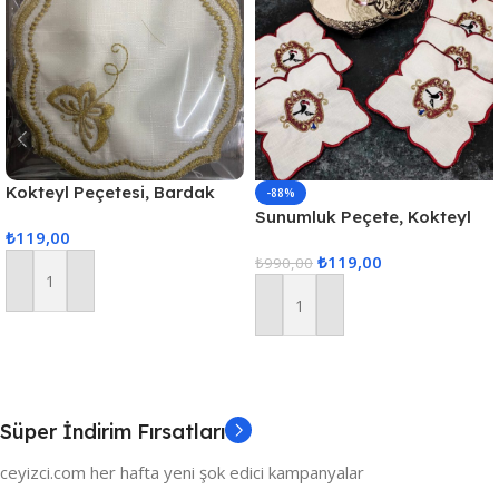
Kokteyl Peçetesi, Bardak
-88%
Altlığı 6 Adet Sunum
Sunumluk Peçete, Kokteyl
₺
119,00
Peçetesi Gold
Peçetesi, Kahve Yanı
₺
119,00
Sunumluk, Bardak Altlığı 6
₺
990,00
Adet Sunum Peçetesi
Sepete Ekle
Sepete Ekle
Süper İndirim Fırsatları
ceyizci.com her hafta yeni şok edici kampanyalar