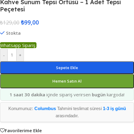
Kahve Sunum Tepsi Örtüsü – 1 Adet Tepsi
Peçetesi
₺
99,00
₺
129,00
Stokta
Whatsapp Sipariş
-
+
Sepete Ekle
Hemen Satın Al
1 saat 30 dakika
içinde sipariş verirsen
bugün
kargoda!
Konumunuz:
Columbus
Tahmini teslimat süresi
1-3 iş günü
arasındadır.
Favorilerime Ekle