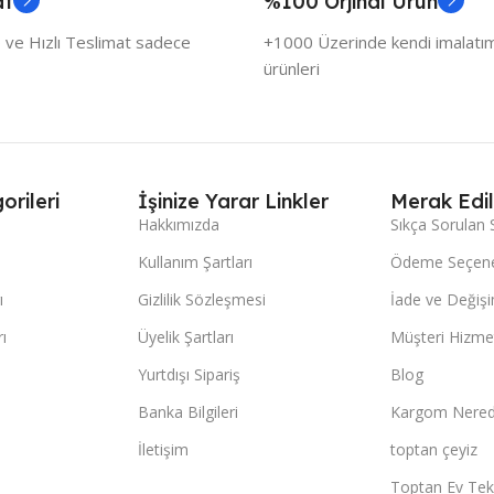
at
%100 Orjinal Ürün
 ve Hızlı Teslimat sadece
+1000 Üzerinde kendi imalatımı
ürünleri
orileri
İşinize Yarar Linkler
Merak Edil
Hakkımızda
Sıkça Sorulan 
Kullanım Şartları
Ödeme Seçene
ı
Gizlilik Sözleşmesi
İade ve Değişi
ı
Üyelik Şartları
Müşteri Hizmet
Yurtdışı Sipariş
Blog
Banka Bilgileri
Kargom Nered
İletişim
toptan çeyiz
Toptan Ev Teks