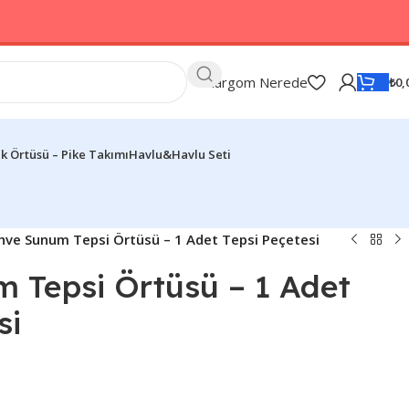
Kargom Nerede
₺
0,
k Örtüsü – Pike Takımı
Havlu&Havlu Seti
hve Sunum Tepsi Örtüsü – 1 Adet Tepsi Peçetesi
 Tepsi Örtüsü – 1 Adet
si