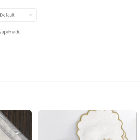
apılmadı.