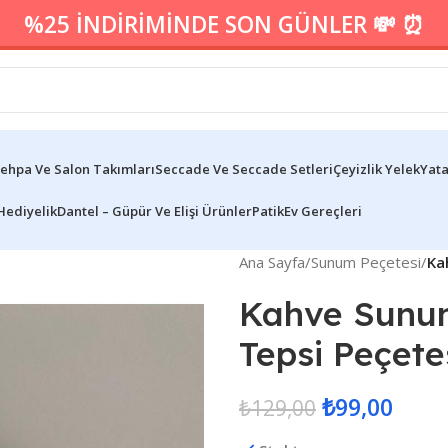
%25 İNDİRİMİNDE SON GÜNLER 💸 ⏰
ehpa Ve Salon Takımları
Seccade Ve Seccade Setleri
Çeyizlik Yelek
Yata
Hediyelik
Dantel – Güpür Ve Elişi Ürünler
Patik
Ev Gereçleri
Ana Sayfa
/
Sunum Peçetesi
/
Ka
Kahve Sunum
Tepsi Peçete
₺
99,00
₺
129,00