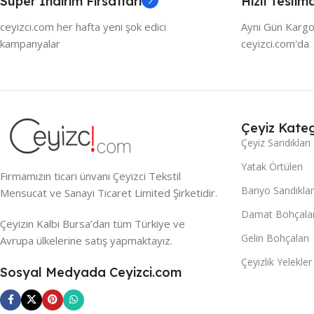
Süper İndirim Fırsatları
Hızlı Teslim
ceyizci.com her hafta yeni şok edici
Aynı Gün Kargo
kampanyalar
ceyizci.com'da
Çeyiz Kateg
Çeyiz Sandıkları
Yatak Örtüleri
Firmamızın ticari ünvanı Çeyizci Tekstil
Banyo Sandıklar
Mensucat ve Sanayi Ticaret Limited Şirketidir.
Damat Bohçalar
Çeyizin Kalbi Bursa’dan tüm Türkiye ve
Gelin Bohçaları
Avrupa ülkelerine satış yapmaktayız.
Çeyizlik Yelekler
Sosyal Medyada Ceyizci.com