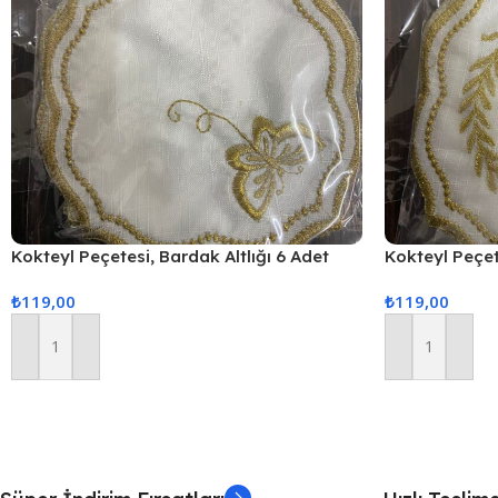
Kokteyl Peçetesi, Bardak Altlığı 6 Adet
Kokteyl Peçet
Sunum Peçetesi Gold
Sunum Peçete
₺
119,00
₺
119,00
Sepete Ekle
Sepete Ekle