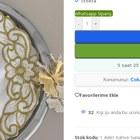
Stokta
Whatsapp Sipariş
-
+
5 saat 25
Konumunuz:
Col
Favorilerime Ekle
32
Kişi şu anda bu ürünü
Stok kodu:
1 Adet Kahve Sun