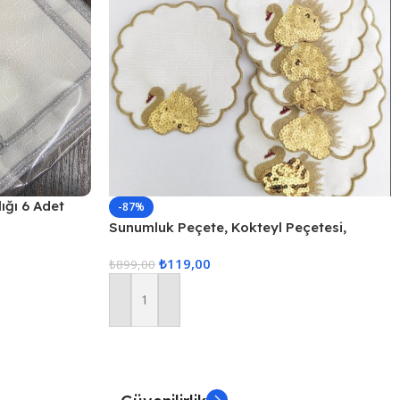
ığı 6 Adet
-87%
Sunumluk Peçete, Kokteyl Peçetesi,
Kahve Yanı Sunumluk, Bardak Altlığı 6
₺
119,00
Adet Sunum Peçetesi
₺
899,00
Sepete Ekle