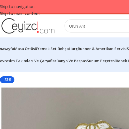
Skip to navigation
Skip to main content
nasayfa
Masa Örtüsü
Yemek Seti
Bohça
Hurç
Runner & Amerikan Servisi
S
evresim Takımları Ve Çarşaflar
Banyo Ve Paspas
Sunum Peçetesi
Bebek 
-23%