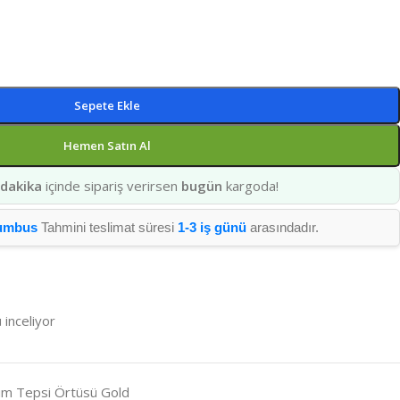
Sepete Ekle
Hemen Satın Al
 dakika
içinde sipariş verirsen
bugün
kargoda!
umbus
Tahmini teslimat süresi
1-3 iş günü
arasındadır.
 inceliyor
um Tepsi Örtüsü Gold