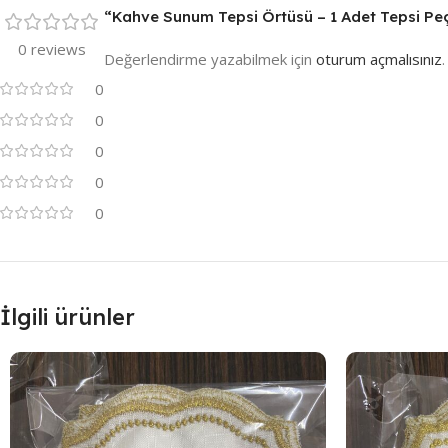
“Kahve Sunum Tepsi Örtüsü – 1 Adet Tepsi Peçet
0 reviews
Değerlendirme yazabilmek için
oturum açmalısınız
.
0
0
0
0
0
İlgili ürünler