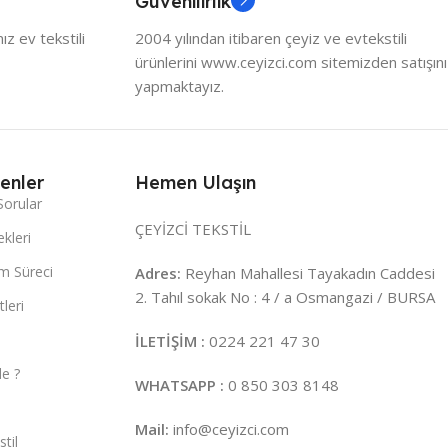
Güvenilirlik
z ev tekstili
2004 yılından itibaren çeyiz ve evtekstili
ürünlerini www.ceyizci.com sitemizden satışını
yapmaktayız.
enler
Hemen Ulaşın
Sorular
ÇEYİZCİ TEKSTİL
kleri
m Süreci
Adres:
Reyhan Mahallesi Tayakadın Caddesi
2. Tahıl sokak No : 4 / a Osmangazi / BURSA
leri
İLETİŞİM :
0224 221 47 30
e ?
WHATSAPP :
0 850 303 8148
Mail:
info@ceyizci.com
til