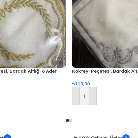
esi, Bardak Altlığı 6 Adet
Kokteyl Peçetesi, Bardak Altl
si Gold
Sunum Peçetesi Gri
₺
119,00
Sepete Ekle