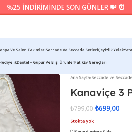
%25 İNDİRİMİNDE SON GÜNLER 💸 ⏰
ehpa Ve Salon Takımları
Seccade Ve Seccade Setleri
Çeyizlik Yelek
Yata
Hediyelik
Dantel – Güpür Ve Elişi Ürünler
Patik
Ev Gereçleri
Ana Sayfa
/
Seccade ve Seccade 
Kanaviçe 3 
₺
699,00
₺
799,00
Stokta yok
Favorilerime Ekle