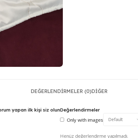
DEĞERLENDIRMELER (0)
DIĞER
rum yapan ilk kişi siz olun
Değerlendirmeler
Only with images
Henüz değerlendirme yapılmadı.