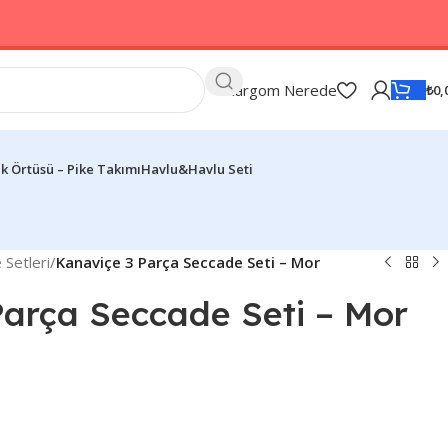
Kargom Nerede
₺
0,
k Örtüsü – Pike Takımı
Havlu&Havlu Seti
Setleri
/
Kanaviçe 3 Parça Seccade Seti – Mor
Parça Seccade Seti – Mor