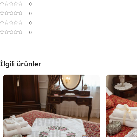
0
0
0
0
İlgili ürünler