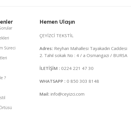
enler
Hemen Ulaşın
Sorular
ÇEYİZCİ TEKSTİL
kleri
m Süreci
Adres:
Reyhan Mahallesi Tayakadın Caddesi
2. Tahıl sokak No : 4 / a Osmangazi / BURSA
leri
İLETİŞİM :
0224 221 47 30
e ?
WHATSAPP :
0 850 303 8148
Mail:
info@ceyizci.com
til
Örtüsü