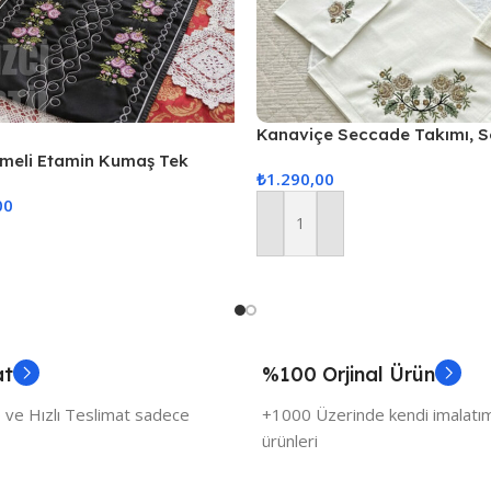
Kanaviçe Seccade Takımı, S
Kanaviçe Renkli 4 Parça Se
emeli Etamin Kumaş Tek
₺
1.290,00
Kanaviçe Takım – Kahve
yah
00
Sepete Ekle
at
%100 Orjinal Ürün
 ve Hızlı Teslimat sadece
+1000 Üzerinde kendi imalatımı
ürünleri