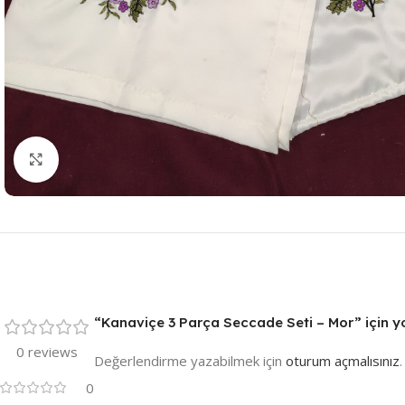
Resmi Büyüt
“Kanaviçe 3 Parça Seccade Seti – Mor” için yo
0 reviews
Değerlendirme yazabilmek için
oturum açmalısınız
.
0