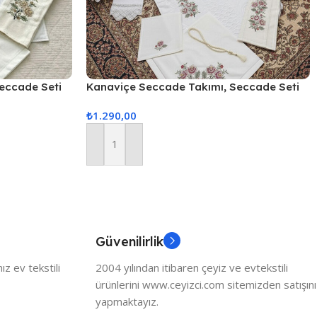
eccade Seti
Kanaviçe Seccade Takımı, Seccade Seti
ccade
Kanaviçe Renkli 4 Parça Seccade
₺
1.290,00
Kanaviçe Takım – Kırmızı
Sepete Ekle
Güvenilirlik
z ev tekstili
2004 yılından itibaren çeyiz ve evtekstili
ürünlerini www.ceyizci.com sitemizden satışını
yapmaktayız.