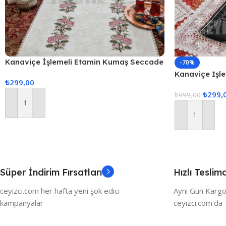
Kanaviçe İşlemeli Etamin Kumaş Seccade
-70%
– Pudra
Kanaviçe Işl
₺
299,00
Seccade – Si
₺
299,
₺
999,00
Sepete Ekle
Sepete Ekle
Süper İndirim Fırsatları
Hızlı Teslim
ceyizci.com her hafta yeni şok edici
Aynı Gün Kargo
kampanyalar
ceyizci.com'da