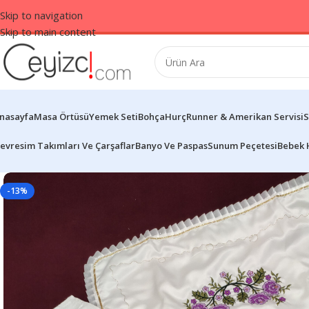
Skip to navigation
Skip to main content
nasayfa
Masa Örtüsü
Yemek Seti
Bohça
Hurç
Runner & Amerikan Servisi
S
evresim Takımları Ve Çarşaflar
Banyo Ve Paspas
Sunum Peçetesi
Bebek 
-13%