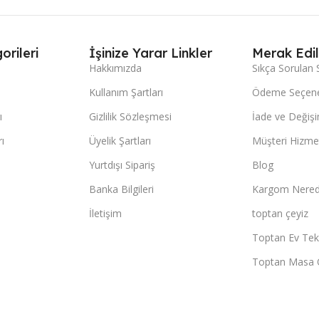
orileri
İşinize Yarar Linkler
Merak Edil
Hakkımızda
Sıkça Sorulan 
Kullanım Şartları
Ödeme Seçene
ı
Gizlilik Sözleşmesi
İade ve Değişi
ı
Üyelik Şartları
Müşteri Hizmet
Yurtdışı Sipariş
Blog
Banka Bilgileri
Kargom Nered
İletişim
toptan çeyiz
Toptan Ev Teks
Toptan Masa 