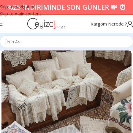
%25 İNDİRİMİNDE SON GÜNLER 💸 ⏰
Skip to navigation
Skip to main content
Kargom Nerede ?