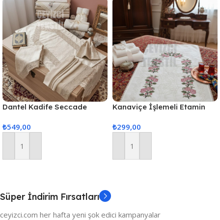
Dantel Kadife Seccade
Kanaviçe İşlemeli Etamin
Bohça Seti
Kumaş Seccade – Pudra
₺
549,00
₺
299,00
Sepete Ekle
Sepete Ekle
Süper İndirim Fırsatları
ceyizci.com her hafta yeni şok edici kampanyalar