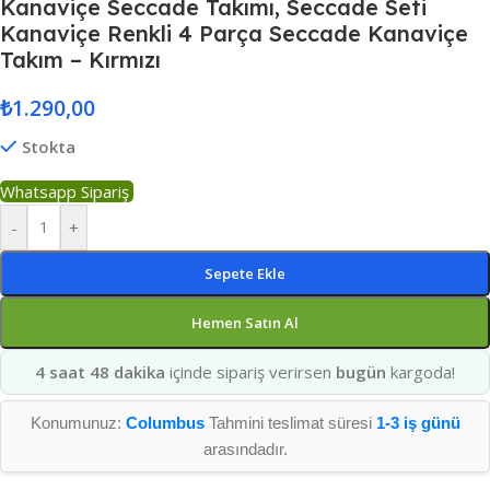
Kanaviçe Seccade Takımı, Seccade Seti
Kanaviçe Renkli 4 Parça Seccade Kanaviçe
Takım – Kırmızı
₺
1.290,00
Stokta
Whatsapp Sipariş
-
+
Sepete Ekle
Hemen Satın Al
4 saat 48 dakika
içinde sipariş verirsen
bugün
kargoda!
Konumunuz:
Columbus
Tahmini teslimat süresi
1-3 iş günü
arasındadır.