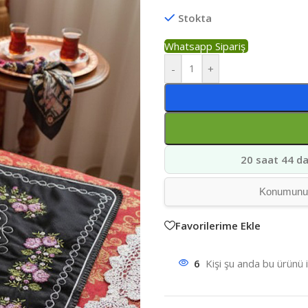
Stokta
Whatsapp Sipariş
-
+
20 saat 44 da
Konumunuz 
Favorilerime Ekle
6
Kişi şu anda bu ürünü 