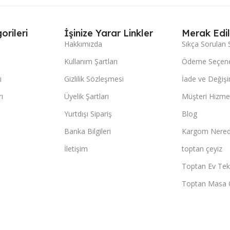
orileri
İşinize Yarar Linkler
Merak Edil
Hakkımızda
Sıkça Sorulan 
Kullanım Şartları
Ödeme Seçene
ı
Gizlilik Sözleşmesi
İade ve Değişi
ı
Üyelik Şartları
Müşteri Hizmet
Yurtdışı Sipariş
Blog
Banka Bilgileri
Kargom Nered
İletişim
toptan çeyiz
Toptan Ev Teks
Toptan Masa 