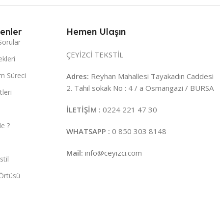
enler
Hemen Ulaşın
Sorular
ÇEYİZCİ TEKSTİL
kleri
m Süreci
Adres:
Reyhan Mahallesi Tayakadın Caddesi
2. Tahıl sokak No : 4 / a Osmangazi / BURSA
leri
İLETİŞİM :
0224 221 47 30
e ?
WHATSAPP :
0 850 303 8148
Mail:
info@ceyizci.com
til
Örtüsü