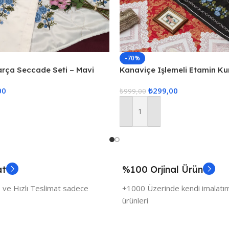
-70%
arça Seccade Seti – Mavi
Kanaviçe Işlemeli Etamin K
Seccade – Siyah
00
₺
299,00
₺
999,00
Sepete Ekle
at
%100 Orjinal Ürün
 ve Hızlı Teslimat sadece
+1000 Üzerinde kendi imalatımı
ürünleri