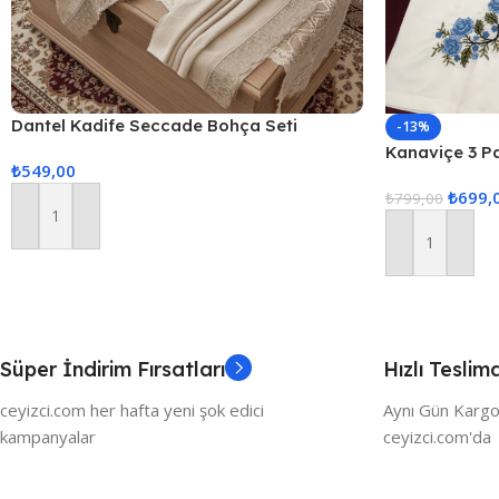
Dantel Kadife Seccade Bohça Seti
-13%
Kanaviçe 3 P
₺
549,00
₺
699,
₺
799,00
Sepete Ekle
Sepete Ekle
Süper İndirim Fırsatları
Hızlı Teslim
ceyizci.com her hafta yeni şok edici
Aynı Gün Kargo
kampanyalar
ceyizci.com'da