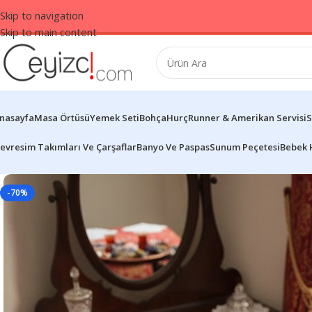
Skip to navigation
Skip to main content
nasayfa
Masa Örtüsü
Yemek Seti
Bohça
Hurç
Runner & Amerikan Servisi
S
evresim Takımları Ve Çarşaflar
Banyo Ve Paspas
Sunum Peçetesi
Bebek 
-70%