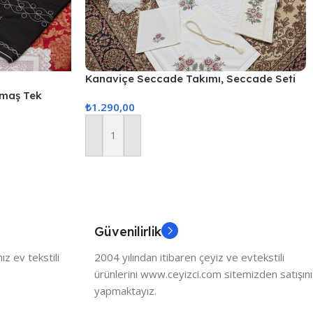
Kanaviçe Seccade Takımı, Seccade Seti
Kanaviçe Renkli 4 Parça Seccade
umaş Tek
₺
1.290,00
Kanaviçe Takım – Kırmızı
Sepete Ekle
Güvenilirlik
z ev tekstili
2004 yılından itibaren çeyiz ve evtekstili
ürünlerini www.ceyizci.com sitemizden satışını
yapmaktayız.