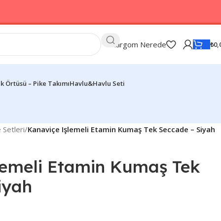
Kargom Nerede
₺
0,
k Örtüsü – Pike Takımı
Havlu&Havlu Seti
Setleri
/
Kanaviçe Işlemeli Etamin Kumaş Tek Seccade – Siyah
lemeli Etamin Kumaş Tek
iyah