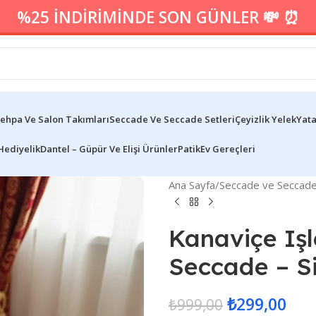
%25 İNDİRİMİNDE SON GÜNLER 💸 ⏰
ehpa Ve Salon Takımları
Seccade Ve Seccade Setleri
Çeyizlik Yelek
Yata
Hediyelik
Dantel – Güpür Ve Elişi Ürünler
Patik
Ev Gereçleri
Ana Sayfa
/
Seccade ve Seccade 
Kanaviçe Iş
Seccade – S
₺
299,00
₺
999,00