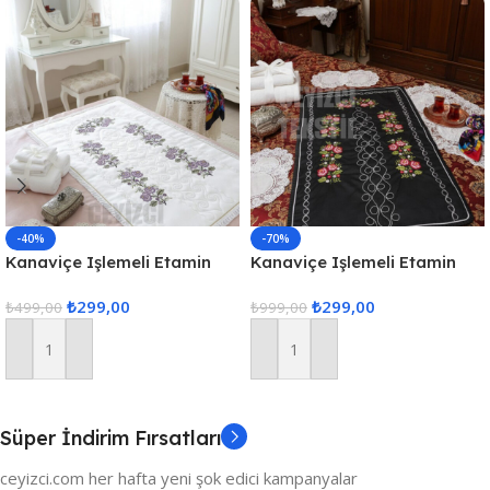
-40%
-70%
Kanaviçe Işlemeli Etamin
Kanaviçe Işlemeli Etamin
Kumaş Tek Seccade – Mor
Kumaş Tek Seccade – Siyah
₺
299,00
₺
299,00
₺
499,00
₺
999,00
Sepete Ekle
Sepete Ekle
Süper İndirim Fırsatları
ceyizci.com her hafta yeni şok edici kampanyalar