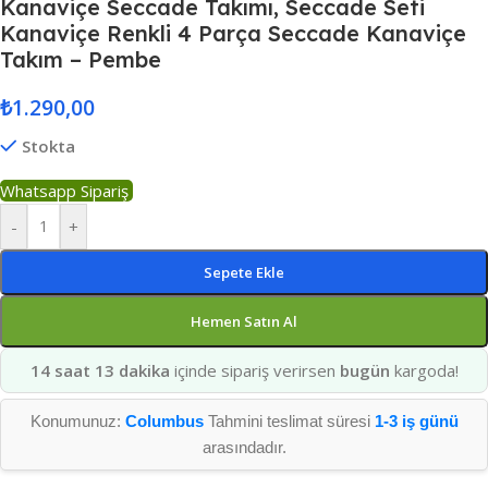
Kanaviçe Seccade Takımı, Seccade Seti
Kanaviçe Renkli 4 Parça Seccade Kanaviçe
Takım – Pembe
₺
1.290,00
Stokta
Whatsapp Sipariş
-
+
Sepete Ekle
Hemen Satın Al
14 saat 13 dakika
içinde sipariş verirsen
bugün
kargoda!
Konumunuz:
Columbus
Tahmini teslimat süresi
1-3 iş günü
arasındadır.