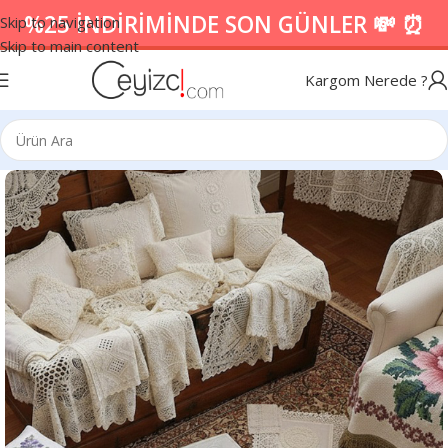
%25 İNDİRİMİNDE SON GÜNLER 💸 ⏰
Skip to navigation
Skip to main content
Kargom Nerede ?