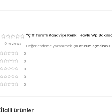
“Çift Taraflı Kanaviçe Renkli Havlu Wp Bakılac
0 reviews
Değerlendirme yazabilmek için
oturum açmalısınız
.
0
0
0
0
0
İlgili ürünler