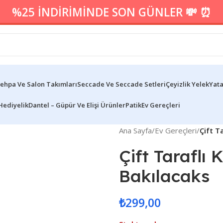
%25 İNDİRİMİNDE SON GÜNLER 💸 ⏰
ehpa Ve Salon Takımları
Seccade Ve Seccade Setleri
Çeyizlik Yelek
Yata
Hediyelik
Dantel – Güpür Ve Elişi Ürünler
Patik
Ev Gereçleri
Ana Sayfa
/
Ev Gereçleri
/
Çift T
Çift Taraflı
Bakılacaks
₺
299,00