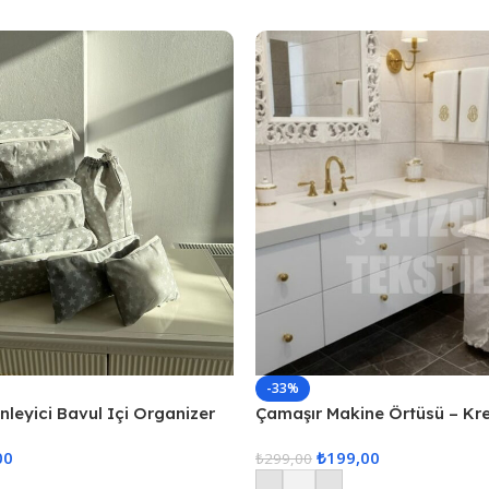
-33%
enleyici Bavul Içi Organizer
Çamaşır Makine Örtüsü – Kr
Hurcu
00
₺
199,00
₺
299,00