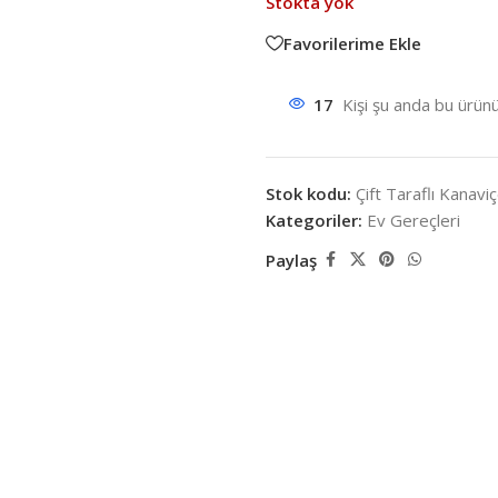
Stokta yok
Favorilerime Ekle
17
Kişi şu anda bu ürünü
Stok kodu:
Çift Taraflı Kanavi
Kategoriler:
Ev Gereçleri
Paylaş