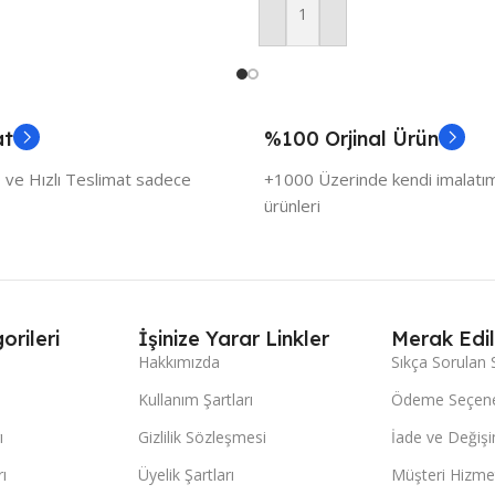
Sepete Ekle
at
%100 Orjinal Ürün
 ve Hızlı Teslimat sadece
+1000 Üzerinde kendi imalatımı
ürünleri
orileri
İşinize Yarar Linkler
Merak Edil
Hakkımızda
Sıkça Sorulan 
Kullanım Şartları
Ödeme Seçene
ı
Gizlilik Sözleşmesi
İade ve Değişi
ı
Üyelik Şartları
Müşteri Hizmet