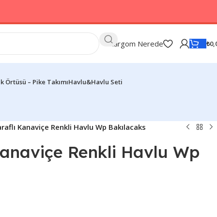
Kargom Nerede
₺
0,
k Örtüsü – Pike Takımı
Havlu&Havlu Seti
araflı Kanaviçe Renkli Havlu Wp Bakılacaks
 Kanaviçe Renkli Havlu Wp