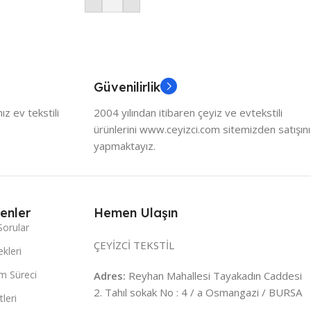
Güvenilirlik
z ev tekstili
2004 yılından itibaren çeyiz ve evtekstili
ürünlerini www.ceyizci.com sitemizden satışını
yapmaktayız.
enler
Hemen Ulaşın
Sorular
ÇEYİZCİ TEKSTİL
kleri
m Süreci
Adres:
Reyhan Mahallesi Tayakadın Caddesi
2. Tahıl sokak No : 4 / a Osmangazi / BURSA
leri