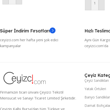
Sepete Ekle
Süper İndirim Fırsatları
Hızlı Teslim
ceyizci.com her hafta yeni şok edici
Aynı Gün Kargo
kampanyalar
ceyizci.com'da
Çeyiz Kateg
Çeyiz Sandıkları
Yatak Örtüleri
Firmamızın ticari ünvanı Çeyizci Tekstil
Banyo Sandıklar
Mensucat ve Sanayi Ticaret Limited Şirketidir.
Damat Bohçalar
Çeyizin Kalbi Bursa’dan tüm Türkiye ve