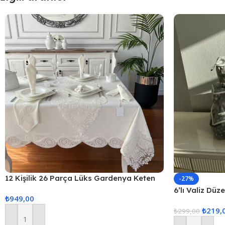
12 Kişilik 26 Parça Lüks Gardenya Keten
-27%
Kumaş Masa Örtüsü Seti
6’lı Valiz Düz
₺
949,00
Set Seyahat 
₺
219,
₺
299,00
Sepete Ekle