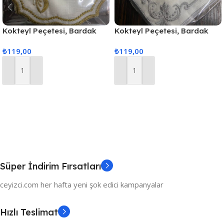
Kokteyl Peçetesi, Bardak
Kokteyl Peçetesi, Bardak
Altlığı 6 Adet Sunum
Altlığı 6 Adet Sunum
₺
119,00
₺
119,00
Peçetesi Gold
Peçetesi Gri
Sepete Ekle
Sepete Ekle
Süper İndirim Fırsatları
ceyizci.com her hafta yeni şok edici kampanyalar
Hızlı Teslimat