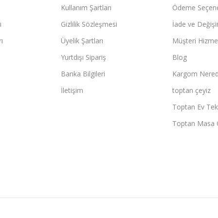
Kullanım Şartları
Ödeme Seçene
ı
Gizlilik Sözleşmesi
İade ve Değişi
ı
Üyelik Şartları
Müşteri Hizmet
Yurtdışı Sipariş
Blog
Banka Bilgileri
Kargom Nered
İletişim
toptan çeyiz
Toptan Ev Teks
Toptan Masa 