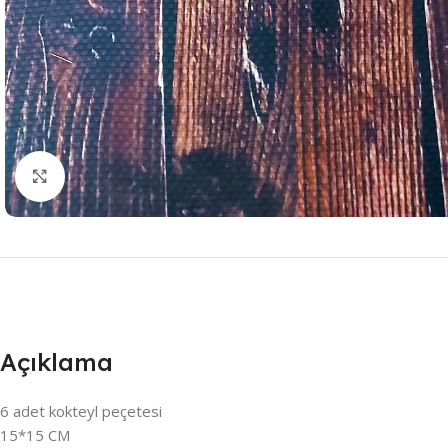
Resmi Büyüt
Açıklama
6 adet kokteyl peçetesi
15*15 CM