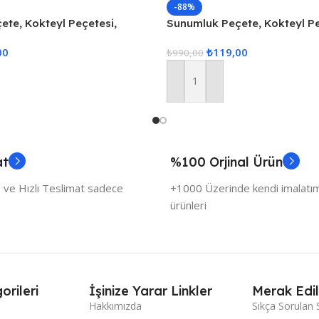
-88%
te, Kokteyl Peçetesi,
Sunumluk Peçete, Kokteyl Pe
numluk, Bardak Altlığı 6
Kahve Yanı Sunumluk, Bardak 
00
₺
119,00
eçetesi
Adet Sunum Peçetesi
₺
990,00
Sepete Ekle
at
%100 Orjinal Ürün
 ve Hızlı Teslimat sadece
+1000 Üzerinde kendi imalatımı
ürünleri
orileri
İşinize Yarar Linkler
Merak Edil
Hakkımızda
Sıkça Sorulan 