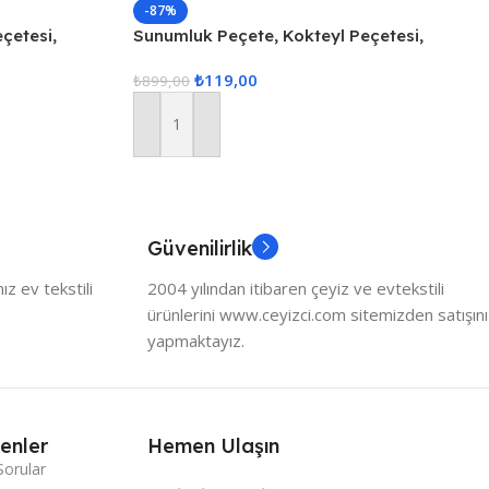
-87%
çetesi,
Sunumluk Peçete, Kokteyl Peçetesi,
Altlığı 6
Kahve Yanı Sunumluk, Bardak Altlığı 6
₺
119,00
Adet Sunum Peçetesi
₺
899,00
Sepete Ekle
Güvenilirlik
z ev tekstili
2004 yılından itibaren çeyiz ve evtekstili
ürünlerini www.ceyizci.com sitemizden satışını
yapmaktayız.
enler
Hemen Ulaşın
Sorular