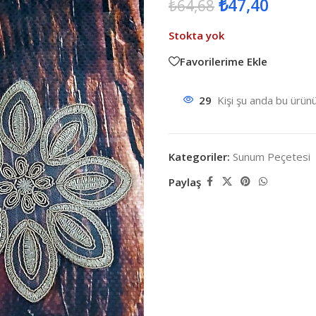
₺
47,40
₺
64,68
Stokta yok
Favorilerime Ekle
29
Kişi şu anda bu ürünü
Kategoriler:
Sunum Peçetesi
Paylaş