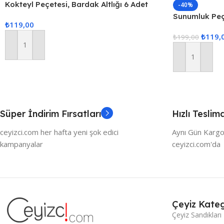
Kokteyl Peçetesi, Bardak Altlığı 6 Adet
-40%
Sunum Peçetesi Gri
Sunumluk Peçe
₺
119,00
Kahve Yanı Su
₺
119,
Adet Sunum P
₺
199,00
Sepete Ekle
Sepete Ekle
Süper İndirim Fırsatları
Hızlı Teslim
ceyizci.com her hafta yeni şok edici
Aynı Gün Kargo
kampanyalar
ceyizci.com'da
Çeyiz Kateg
Çeyiz Sandıkları