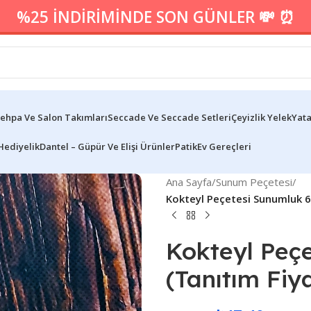
%25 İNDİRİMİNDE SON GÜNLER 💸 ⏰
ehpa Ve Salon Takımları
Seccade Ve Seccade Setleri
Çeyizlik Yelek
Yata
Hediyelik
Dantel – Güpür Ve Elişi Ürünler
Patik
Ev Gereçleri
Ana Sayfa
/
Sunum Peçetesi
/
Kokteyl Peçetesi Sunumluk 6 L
Kokteyl Peç
(Tanıtım Fiya