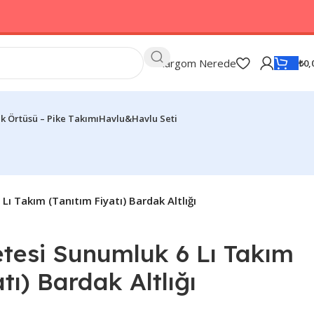
Kargom Nerede
₺
0,
k Örtüsü – Pike Takımı
Havlu&Havlu Seti
ı Takım (Tanıtım Fiyatı) Bardak Altlığı
etesi Sunumluk 6 Lı Takım
tı) Bardak Altlığı