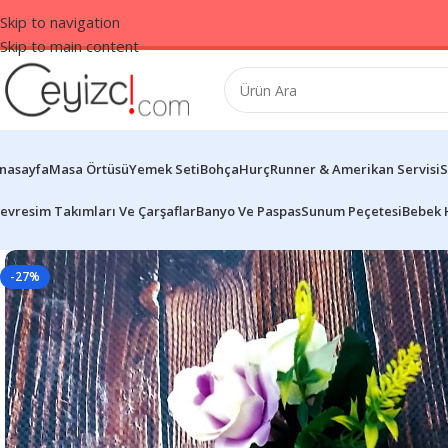
Skip to navigation
Skip to main content
nasayfa
Masa Örtüsü
Yemek Seti
Bohça
Hurç
Runner & Amerikan Servisi
S
evresim Takımları Ve Çarşaflar
Banyo Ve Paspas
Sunum Peçetesi
Bebek 
-27%