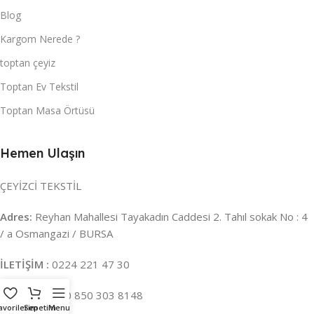
Blog
Kargom Nerede ?
toptan çeyiz
Toptan Ev Tekstil
Toptan Masa Örtüsü
Hemen Ulaşın
ÇEYİZCİ TEKSTİL
Adres:
Reyhan Mahallesi Tayakadın Caddesi 2. Tahıl sokak No : 4
/ a Osmangazi / BURSA
İLETİŞİM :
0224 221 47 30
WHATSAPP :
0 850 303 8148
avorilerim
Sepetim
Menu