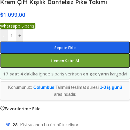
Krem Çift Kişilik Dantelsiz Pike Takımı
₺
1.099,00
Whatsapp Sipariş
-
+
Sepete Ekle
Hemen Satın Al
17 saat 4 dakika
içinde sipariş verirsen
en geç yarın
kargoda!
Konumunuz:
Columbus
Tahmini teslimat süresi
1-3 iş günü
arasındadır.
Favorilerime Ekle
28
Kişi şu anda bu ürünü inceliyor