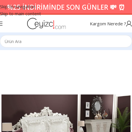
%25 İNDİRİMİNDE SON GÜNLER 💸 ⏰
Skip to navigation
Skip to main content
Kargom Nerede ?