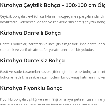
Kütahya Çeyizlik Bohça – 100×100 cm Ö
Çeyizlik bohçalar, evlilik hazırlıklarının vazgeçilmez parçalarındand
boyuttadır. Geleneksel desen ve renklerle süslenmiş çeyizlik bohçal
Kütahya Dantelli Bohça
Dantelli bohçalar, zarafetin ve inceliğin simgesidir. İnce dantel deta
romantik ve zarif bir atmosfer yaratmanın ideal bir yoludur.
Kütahya Dantelsiz Bohça
Basit ve sade tasarımları seven çiftler için dantelsiz bohçalar, mi
bohçalar, evlilik hazırlıklarınıza modern bir dokunuş katmanın mük
Kütahya Fiyonklu Bohça
Fiyonklu bohçalar, şıklığı ve sevimliliği bir araya getiren tasarımlar
görünüşleriyle de unutulmaz bir hediyeleşme deneyimi sunar.