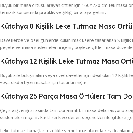
Büyük bir masa örtüsü arayan çiftler için 160×220 cm tek masa ört
temizlik konusunda pratiklik ve şıklığı bir araya getirir.
Kütahya 8 Kişilik Leke Tutmaz Masa Örtüs
Davetlerde ve özel günlerde kullanılmak üzere tasarlanan 8 kişili
peçete ve masa süslemelerini içerir, böylece çiftler masa düzenle
Kütahya 12 Kişilik Leke Tutmaz Masa Örtü
Büyük aile buluşmaları veya özel davetler için ideal olan 12 kişilik 
veya dikdörtgen masalar için tasarlanmıştır.
Kütahya 26 Parça Masa Örtüleri: Tam D
Çeyiz alışverişi sırasında tam donanımlı bir masa dekorasyonu aray
süslemelerini içerir. Farklı renk ve desen seçenekleri ile çiftlere g
Leke tutmaz kumaşlar, özellikle yemek masalarında keyifli anların ya