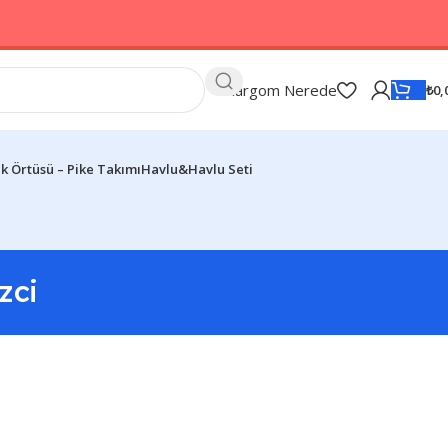
Kargom Nerede
₺
0,
k Örtüsü – Pike Takımı
Havlu&Havlu Seti
zci