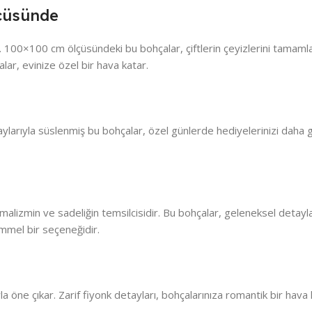
lçüsünde
ır. 100×100 cm ölçüsündeki bu bohçalar, çiftlerin çeyizlerini tamamla
ar, evinize özel bir hava katar.
ylarıyla süslenmiş bu bohçalar, özel günlerde hediyelerinizi daha göste
nimalizmin ve sadeliğin temsilcisidir. Bu bohçalar, geleneksel deta
emmel bir seçeneğidir.
ıyla öne çıkar. Zarif fiyonk detayları, bohçalarınıza romantik bir hav