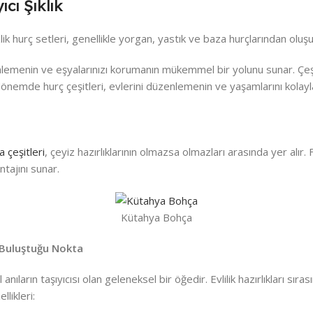
cı Şıklık
zlik hurç setleri, genellikle yorgan, yastık ve baza hurçlarından oluşu
enlemenin ve eşyalarınızı korumanın mükemmel bir yolunu sunar. Çeşitl
l dönemde hurç çeşitleri, evlerini düzenlemenin ve yaşamlarını kolay
 çeşitleri
, çeyiz hazırlıklarının olmazsa olmazları arasında yer alır.
ntajını sunar.
Kütahya Bohça
 Buluştuğu Nokta
ın taşıyıcısı olan geleneksel bir öğedir. Evlilik hazırlıkları sırasın
llikleri: