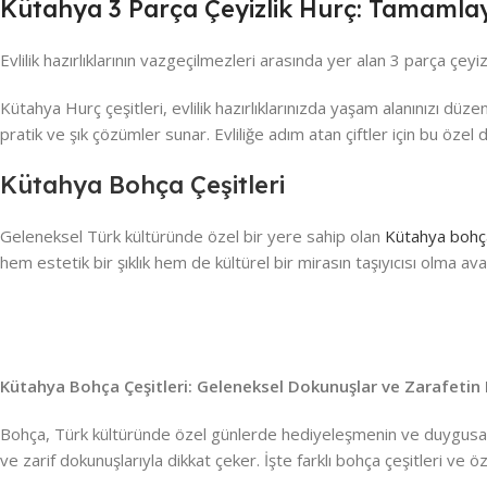
Kütahya 3 Parça Çeyizlik Hurç: Tamamlayı
Evlilik hazırlıklarının vazgeçilmezleri arasında yer alan 3 parça çeyi
Kütahya Hurç çeşitleri, evlilik hazırlıklarınızda yaşam alanınızı düz
pratik ve şık çözümler sunar. Evliliğe adım atan çiftler için bu öze
Kütahya Bohça Çeşitleri
Geleneksel Türk kültüründe özel bir yere sahip olan
Kütahya bohça
hem estetik bir şıklık hem de kültürel bir mirasın taşıyıcısı olma ava
Kütahya Bohça Çeşitleri: Geleneksel Dokunuşlar ve Zarafetin
Bohça, Türk kültüründe özel günlerde hediyeleşmenin ve duygusal anılar
ve zarif dokunuşlarıyla dikkat çeker. İşte farklı bohça çeşitleri ve öze