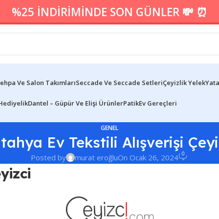
%25 İNDİRİMİNDE SON GÜNLER 💸 ⏰
ehpa Ve Salon Takımları
Seccade Ve Seccade Setleri
Çeyizlik Yelek
Yata
Hediyelik
Dantel – Güpür Ve Elişi Ürünler
Patik
Ev Gereçleri
GENEL
tahya Ev Tekstili Alışverişi Çeyi
0
Posted by
murat eroğlu
On Ocak 26, 2024
yizci