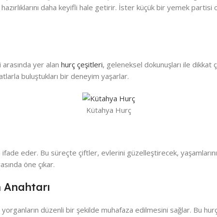
ik hazırlıklarını daha keyifli hale getirir. İster küçük bir yemek part
.
i arasında yer alan
hurç çeşitleri
, geleneksel dokunuşları ile dikkat çe
larla buluştukları bir deneyim yaşarlar.
Kütahya Hurç
önemi ifade eder. Bu süreçte çiftler, evlerini güzelleştirecek, yaşamla
rasında öne çıkar.
 Anahtarı
cu, yorganların düzenli bir şekilde muhafaza edilmesini sağlar. Bu hu