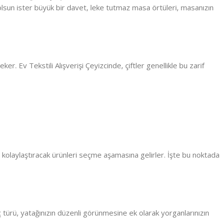
isi olsun ister büyük bir davet, leke tutmaz masa örtüleri, masanızın
ker. Ev Tekstili Alışverişi Çeyizcinde, çiftler genellikle bu zarif
rını kolaylaştıracak ürünleri seçme aşamasına gelirler. İşte bu noktada
rç türü, yatağınızın düzenli görünmesine ek olarak yorganlarınızın