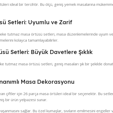
üleri ideal bir tercihtir. Bu ölçü, geniş yemek masalarına mükemme
ü Setleri: Uyumlu ve Zarif
k leke tutmaz masa örtüsü setleri, masa düzenlemelerinde uyum ve 
melerini kolayca tamamlayabilirler.
sü Setleri: Büyük Davetlere Şıklık
leke tutmaz masa örtüsü setleri, geniş masaları şık bir şekilde donat
onanımlı Masa Dekorasyonu
an çiftler için 26 parça masa örtüleri ideal bir seçenektir. Bu se
eniş bir ürün yelpazesi sunar.
şanmasını sağlar. Bu özel kumaşlar, sıvıların emilmesini engeller ve