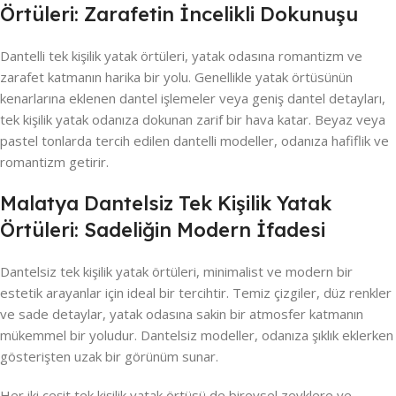
Örtüleri: Zarafetin İncelikli Dokunuşu
Dantelli tek kişilik yatak örtüleri, yatak odasına romantizm ve
zarafet katmanın harika bir yolu. Genellikle yatak örtüsünün
kenarlarına eklenen dantel işlemeler veya geniş dantel detayları,
tek kişilik yatak odanıza dokunan zarif bir hava katar. Beyaz veya
pastel tonlarda tercih edilen dantelli modeller, odanıza hafiflik ve
romantizm getirir.
Malatya Dantelsiz Tek Kişilik Yatak
Örtüleri: Sadeliğin Modern İfadesi
Dantelsiz tek kişilik yatak örtüleri, minimalist ve modern bir
estetik arayanlar için ideal bir tercihtir. Temiz çizgiler, düz renkler
ve sade detaylar, yatak odasına sakin bir atmosfer katmanın
mükemmel bir yoludur. Dantelsiz modeller, odanıza şıklık eklerken
gösterişten uzak bir görünüm sunar.
Her iki çeşit tek kişilik yatak örtüsü de bireysel zevklere ve