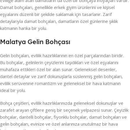
Evliliğe adım atan damatların da özel bir bohçaya ihtiyaçları vardır.
Damat bohçaları, genellikle erkek giyim ürünlerini ve kişisel
eşyalarını düzenli bir şekilde saklamak için tasarlanır. Zarif
detaylarıyla damat bohçaları, damatların özel günlerine şıklık
katmanın harika bir yolu.
Malatya Gelin Bohçası
Gelin bohçaları, evlilik hazırlıklarının en özel parçalarından biridir.
Bu bohçalar, gelinlerin çeyizlerini taşıdıkları ve özel eşyalarını
muhafaza ettikleri özel bir alan sunar. Geleneksel desenler,
dantel detaylar ve zarif dokunuşlarla süslenmiş gelin bohçaları,
evlilik serüvenine romantizm ve geleneksel bir hava katmanın
ideal bir yolu.
Bohça çeşitleri, evlilik hazırlıklarınızda geleneksel dokunuşlar ve
zarafet arayan çiftlere geniş bir seçenek yelpazesi sunar. Çeyizlik
bohçalar, dantelli bohçalar, fiyonklu bohçalar, damat bohçaları ve
gelin bohçaları, evinize ve özel anlarınıza unutulmaz bir hava