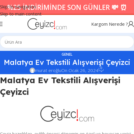
%25 İNDİRİMİNDE SON GÜNLER 💸 ⏰
Skip to navigation
Skip to main content
Kargom Nerede ?
GENEL
Malatya Ev Tekstili Alışverişi Çeyizci
0
murat eroğlu
On Ocak 26, 2024
Malatya Ev Tekstili Alışverişi
Çeyizci
Çeyiz hazırlıkları, evlilik öncesi dönemin en özel ve heyecan verici