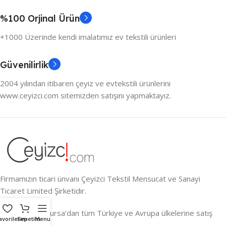
%100 Orjinal Ürün
+1000 Üzerinde kendi imalatımız ev tekstili ürünleri
Güvenilirlik
2004 yılından itibaren çeyiz ve evtekstili ürünlerini
www.ceyizci.com sitemizden satışını yapmaktayız.
Firmamızın ticari ünvanı Çeyizci Tekstil Mensucat ve Sanayi
Ticaret Limited Şirketidir.
Çeyizin Kalbi Bursa’dan tüm Türkiye ve Avrupa ülkelerine satış
avorilerim
Sepetim
Menu
yapmaktayız.