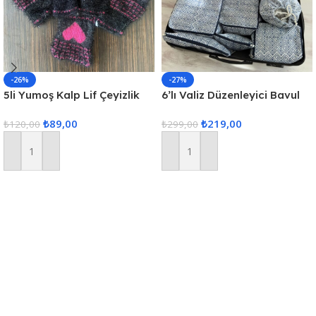
-26%
-27%
5li Yumoş Kalp Lif Çeyizlik
6’lı Valiz Düzenleyici Bavul
Kalp Lif Siyah Pembe Kalp
Içi Organizer Set Seyahat
₺
89,00
₺
219,00
₺
120,00
Hurcu
₺
299,00
Sepete Ekle
Sepete Ekle