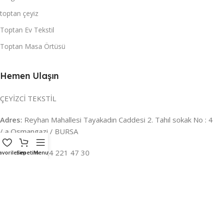
toptan çeyiz
Toptan Ev Tekstil
Toptan Masa Örtüsü
Hemen Ulaşın
ÇEYİZCİ TEKSTİL
Adres:
Reyhan Mahallesi Tayakadın Caddesi 2. Tahıl sokak No : 4
/ a Osmangazi / BURSA
İLETİŞİM :
0224 221 47 30
avorilerim
Sepetim
Menu
WHATSAPP :
0 850 303 8148
Mail:
info@ceyizci.com