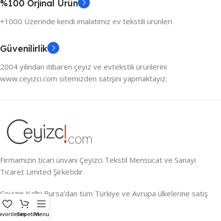
%100 Orjinal Ürün
+1000 Üzerinde kendi imalatımız ev tekstili ürünleri
Güvenilirlik
2004 yılından itibaren çeyiz ve evtekstili ürünlerini
www.ceyizci.com sitemizden satışını yapmaktayız.
Firmamızın ticari ünvanı Çeyizci Tekstil Mensucat ve Sanayi
Ticaret Limited Şirketidir.
Çeyizin Kalbi Bursa’dan tüm Türkiye ve Avrupa ülkelerine satış
yapmaktayız.
avorilerim
Sepetim
Menu