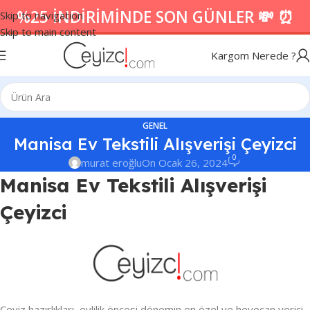
%25 İNDİRİMİNDE SON GÜNLER 💸 ⏰
Skip to navigation
Skip to main content
Kargom Nerede ?
GENEL
Manisa Ev Tekstili Alışverişi Çeyizci
0
murat eroğlu
On Ocak 26, 2024
Manisa Ev Tekstili Alışverişi
Çeyizci
Çeyiz hazırlıkları, evlilik öncesi dönemin en özel ve heyecan verici