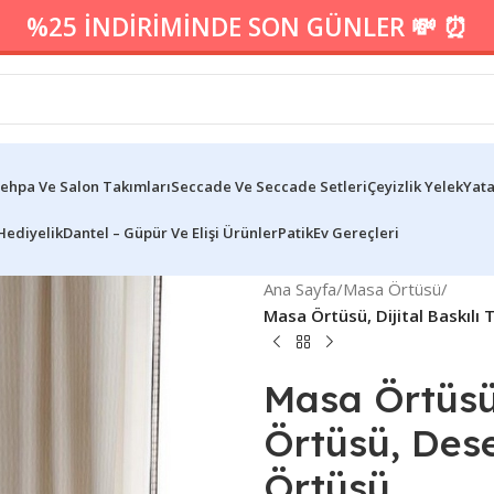
%25 İNDİRİMİNDE SON GÜNLER 💸 ⏰
ehpa Ve Salon Takımları
Seccade Ve Seccade Setleri
Çeyizlik Yelek
Yata
Hediyelik
Dantel – Güpür Ve Elişi Ürünler
Patik
Ev Gereçleri
Ana Sayfa
/
Masa Örtüsü
/
Masa Örtüsü, Dijital Baskıl
Masa Örtüsü,
Örtüsü, Des
Örtüsü