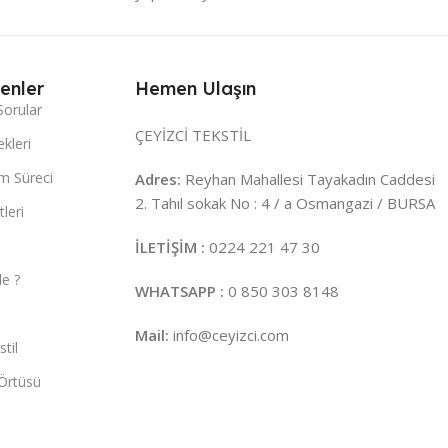
enler
Hemen Ulaşın
Sorular
ÇEYİZCİ TEKSTİL
kleri
m Süreci
Adres:
Reyhan Mahallesi Tayakadın Caddesi
2. Tahıl sokak No : 4 / a Osmangazi / BURSA
leri
İLETİŞİM :
0224 221 47 30
e ?
WHATSAPP :
0 850 303 8148
Mail:
info@ceyizci.com
til
Örtüsü