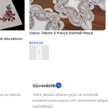
Salon Takımı 5 Parça Dantelli Masa
Örtüsü Runner Seti
kılı 40x140cm
₺
599,00
Sepete Ekle
Güvenilirlik
z ev tekstili
2004 yılından itibaren çeyiz ve evtekstili
ürünlerini www.ceyizci.com sitemizden satışını
yapmaktayız.