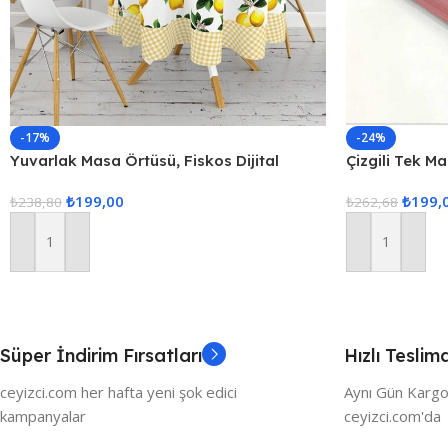
-17%
-24%
Yuvarlak Masa Örtüsü, Fiskos Dijital
Çizgili Tek M
Baskılı
160x220cm P
₺
199,00
₺
199,
₺
238,80
₺
262,68
Sepete Ekle
Sepete Ekle
Süper İndirim Fırsatları
Hızlı Teslim
ceyizci.com her hafta yeni şok edici
Aynı Gün Kargo
kampanyalar
ceyizci.com'da