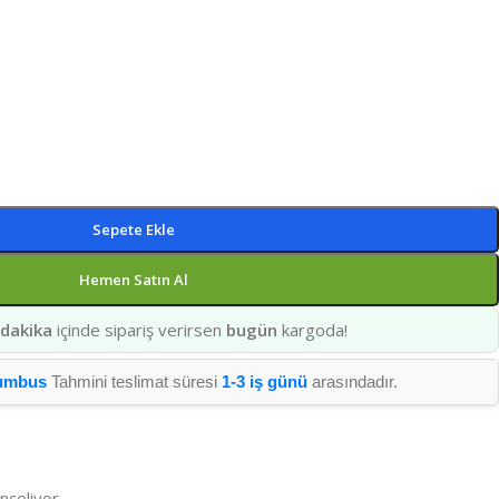
Sepete Ekle
Hemen Satın Al
 dakika
içinde sipariş verirsen
bugün
kargoda!
umbus
Tahmini teslimat süresi
1-3 iş günü
arasındadır.
inceliyor