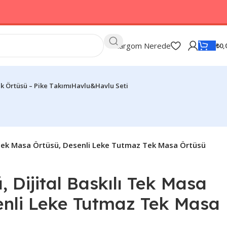
Kargom Nerede
₺
0,
k Örtüsü – Pike Takımı
Havlu&Havlu Seti
ı Tek Masa Örtüsü, Desenli Leke Tutmaz Tek Masa Örtüsü
 Dijital Baskılı Tek Masa
enli Leke Tutmaz Tek Masa