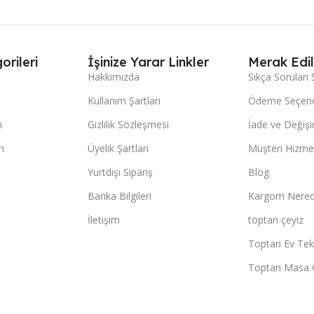
orileri
İşinize Yarar Linkler
Merak Edil
Hakkımızda
Sıkça Sorulan 
Kullanım Şartları
Ödeme Seçene
ı
Gizlilik Sözleşmesi
İade ve Değişi
ı
Üyelik Şartları
Müşteri Hizmet
Yurtdışı Sipariş
Blog
Banka Bilgileri
Kargom Nered
İletişim
toptan çeyiz
Toptan Ev Teks
Toptan Masa 