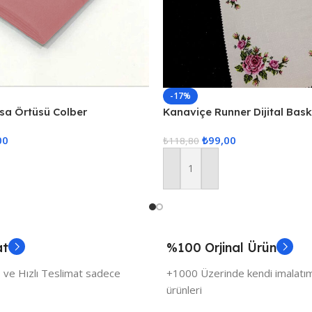
-17%
asa Örtüsü Colber
Kanaviçe Runner Dijital Bas
udra
00
₺
99,00
₺
118,80
Sepete Ekle
at
%100 Orjinal Ürün
 ve Hızlı Teslimat sadece
+1000 Üzerinde kendi imalatımı
ürünleri