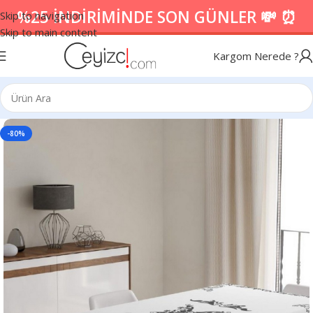
%25 İNDİRİMİNDE SON GÜNLER 💸 ⏰
Skip to navigation
Skip to main content
Kargom Nerede ?
-80%