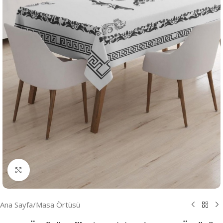
Resmi Büyüt
Ana Sayfa
/
Masa Örtüsü