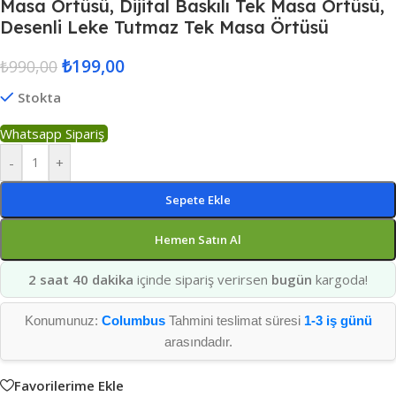
Masa Örtüsü, Dijital Baskılı Tek Masa Örtüsü,
Desenli Leke Tutmaz Tek Masa Örtüsü
₺
199,00
₺
990,00
Stokta
Whatsapp Sipariş
-
+
Sepete Ekle
Hemen Satın Al
2 saat 40 dakika
içinde sipariş verirsen
bugün
kargoda!
Konumunuz:
Columbus
Tahmini teslimat süresi
1-3 iş günü
arasındadır.
Favorilerime Ekle