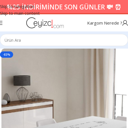
%25 İNDİRİMİNDE SON GÜNLER 💸 ⏰
Skip to navigation
Skip to main content
Kargom Nerede ?
-83%