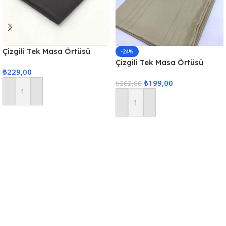
Çizgili Tek Masa Örtüsü
-24%
Colber 160x220cm Füme
Çizgili Tek Masa Örtüsü
₺
229,00
Colber 160x220cm Kahve
₺
199,00
₺
262,68
Sepete Ekle
Sepete Ekle