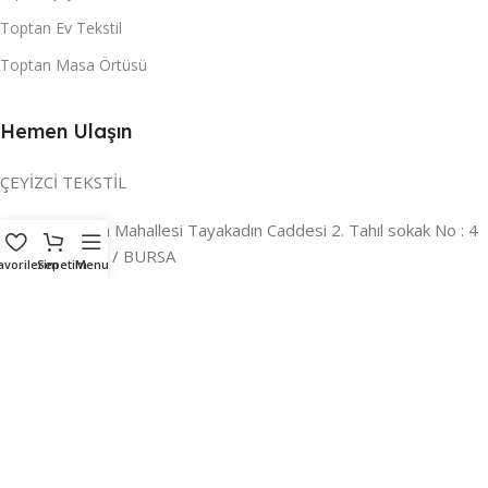
Toptan Ev Tekstil
Toptan Masa Örtüsü
Hemen Ulaşın
ÇEYİZCİ TEKSTİL
Adres:
Reyhan Mahallesi Tayakadın Caddesi 2. Tahıl sokak No : 4
/ a Osmangazi / BURSA
avorilerim
Sepetim
Menu
İLETİŞİM :
0224 221 47 30
WHATSAPP :
0 850 303 8148
Mail:
info@ceyizci.com
2023 Çeyizci. Her Hakkı Saklıdır.