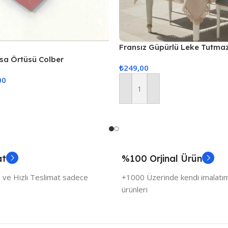
Fransız Güpürlü Leke Tutma
Örtüsü 160x220cm – Kapuçi
asa Örtüsü Colber
₺
249,00
udra
00
Sepete Ekle
at
%100 Orjinal Ürün
 ve Hızlı Teslimat sadece
+1000 Üzerinde kendi imalatımı
ürünleri