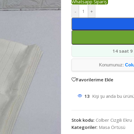
Whatsapp Sipariş
-
+
14 saat 9
Konumunuz:
Col
Favorilerime Ekle
13
Kişi şu anda bu ürünü
Stok kodu:
Colber Cizgili Ekru
Kategoriler:
Masa Örtüsü