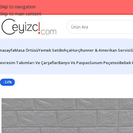
Skip to navigation
Skip to main content
nasayfa
Masa Örtüsü
Yemek Seti
Bohça
Hurç
Runner & Amerikan Servisi
S
evresim Takımları Ve Çarşaflar
Banyo Ve Paspas
Sunum Peçetesi
Bebek 
-24%