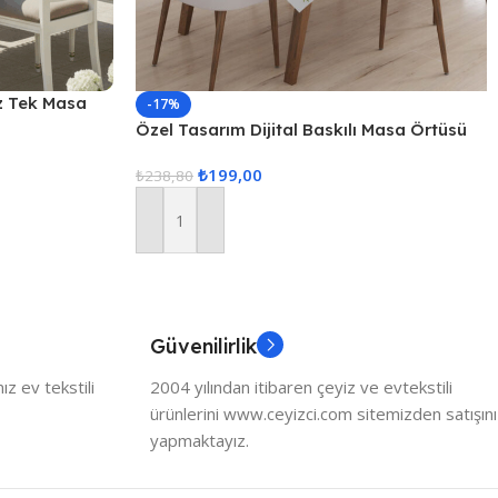
z Tek Masa
-17%
no
Özel Tasarım Dijital Baskılı Masa Örtüsü
₺
199,00
₺
238,80
Sepete Ekle
Güvenilirlik
z ev tekstili
2004 yılından itibaren çeyiz ve evtekstili
ürünlerini www.ceyizci.com sitemizden satışını
yapmaktayız.