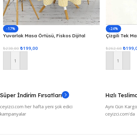
-17%
-24%
Yuvarlak Masa Örtüsü, Fiskos Dijital
Çizgili Tek M
Baskılı
160x220cm P
₺
199,00
₺
199,
₺
238,80
₺
262,68
Sepete Ekle
Sepete Ekle
Süper İndirim Fırsatları
Hızlı Teslim
ceyizci.com her hafta yeni şok edici
Aynı Gün Kargo
kampanyalar
ceyizci.com'da