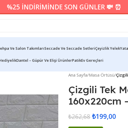
%25 İNDİRİMİNDE SON GÜNLER 💸 ⏰
ehpa Ve Salon Takımları
Seccade Ve Seccade Setleri
Çeyizlik Yelek
Yata
Hediyelik
Dantel – Güpür Ve Elişi Ürünler
Patik
Ev Gereçleri
Ana Sayfa
/
Masa Örtüsü
/
Çizgi
Çizgili Tek 
160x220cm –
₺
199,00
₺
262,68