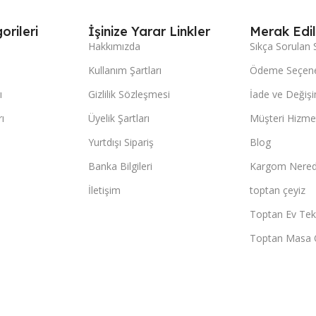
orileri
İşinize Yarar Linkler
Merak Edil
Hakkımızda
Sıkça Sorulan 
Kullanım Şartları
Ödeme Seçene
ı
Gizlilik Sözleşmesi
İade ve Değişi
ı
Üyelik Şartları
Müşteri Hizmet
Yurtdışı Sipariş
Blog
Banka Bilgileri
Kargom Nered
İletişim
toptan çeyiz
Toptan Ev Teks
Toptan Masa 