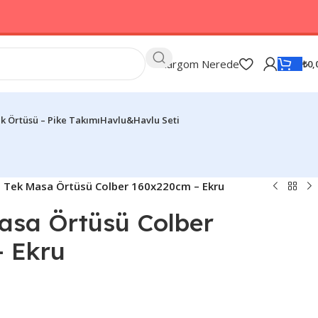
Kargom Nerede
₺
0,
k Örtüsü – Pike Takımı
Havlu&Havlu Seti
li Tek Masa Örtüsü Colber 160x220cm – Ekru
Masa Örtüsü Colber
 Ekru