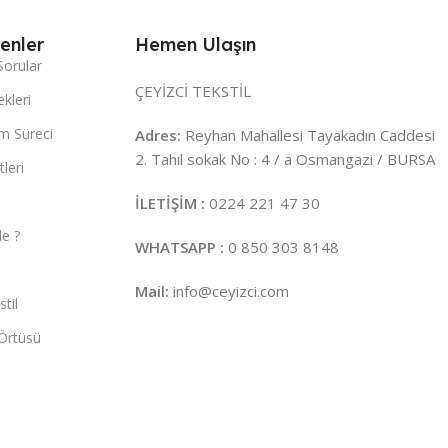
enler
Hemen Ulaşın
Sorular
ÇEYİZCİ TEKSTİL
kleri
m Süreci
Adres:
Reyhan Mahallesi Tayakadın Caddesi
2. Tahıl sokak No : 4 / a Osmangazi / BURSA
leri
İLETİŞİM :
0224 221 47 30
e ?
WHATSAPP :
0 850 303 8148
Mail:
info@ceyizci.com
til
Örtüsü