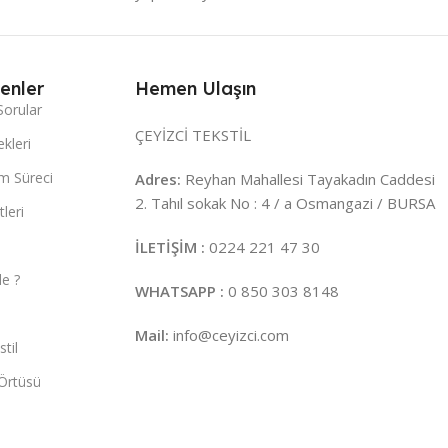
enler
Hemen Ulaşın
Sorular
ÇEYİZCİ TEKSTİL
kleri
m Süreci
Adres:
Reyhan Mahallesi Tayakadın Caddesi
2. Tahıl sokak No : 4 / a Osmangazi / BURSA
leri
İLETİŞİM :
0224 221 47 30
e ?
WHATSAPP :
0 850 303 8148
Mail:
info@ceyizci.com
til
Örtüsü