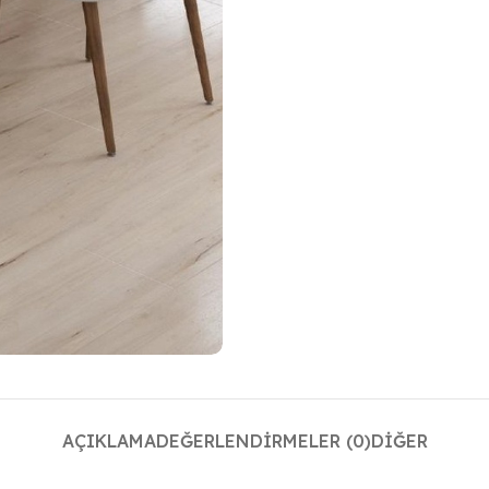
AÇIKLAMA
DEĞERLENDIRMELER (0)
DIĞER