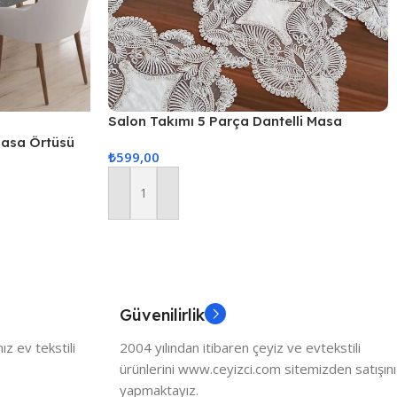
Salon Takımı 5 Parça Dantelli Masa
Örtüsü Runner Seti
 Masa Örtüsü
₺
599,00
Sepete Ekle
Güvenilirlik
z ev tekstili
2004 yılından itibaren çeyiz ve evtekstili
ürünlerini www.ceyizci.com sitemizden satışını
yapmaktayız.