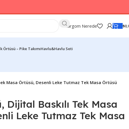
Kargom Nerede
₺
0,
k Örtüsü – Pike Takımı
Havlu&Havlu Seti
ı Tek Masa Örtüsü, Desenli Leke Tutmaz Tek Masa Örtüsü
 Dijital Baskılı Tek Masa
enli Leke Tutmaz Tek Masa