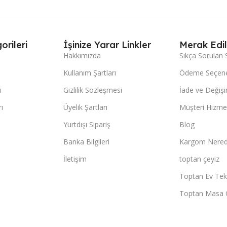
orileri
İşinize Yarar Linkler
Merak Edil
Hakkımızda
Sıkça Sorulan 
Kullanım Şartları
Ödeme Seçene
ı
Gizlilik Sözleşmesi
İade ve Değişi
ı
Üyelik Şartları
Müşteri Hizmet
Yurtdışı Sipariş
Blog
Banka Bilgileri
Kargom Nered
İletişim
toptan çeyiz
Toptan Ev Teks
Toptan Masa 