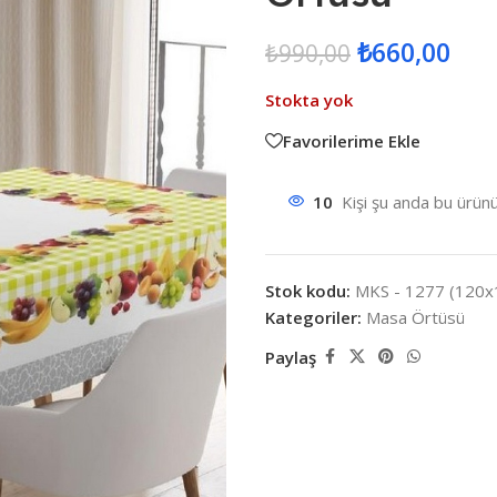
₺
660,00
₺
990,00
Stokta yok
Favorilerime Ekle
10
Kişi şu anda bu ürünü
Stok kodu:
MKS - 1277 (120x
Kategoriler:
Masa Örtüsü
Paylaş