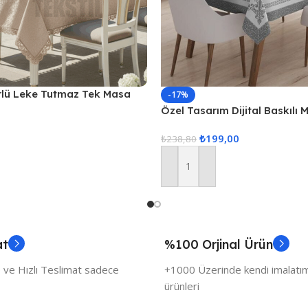
rlü Leke Tutmaz Tek Masa
-17%
20cm – Kapuçino
Özel Tasarım Dijital Baskılı
₺
199,00
₺
238,80
Sepete Ekle
at
%100 Orjinal Ürün
 ve Hızlı Teslimat sadece
+1000 Üzerinde kendi imalatımı
ürünleri