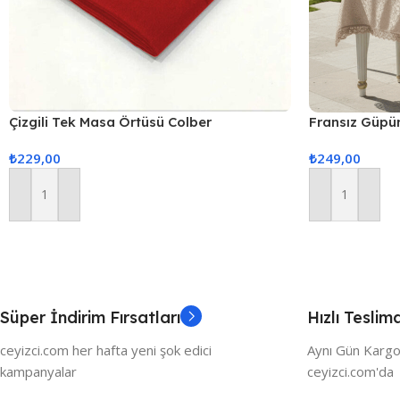
Çizgili Tek Masa Örtüsü Colber
Fransız Güpü
160x220cm Kırmızı
Örtüsü 160x2
₺
229,00
₺
249,00
Sepete Ekle
Sepete Ekle
Süper İndirim Fırsatları
Hızlı Teslim
ceyizci.com her hafta yeni şok edici
Aynı Gün Kargo
kampanyalar
ceyizci.com'da