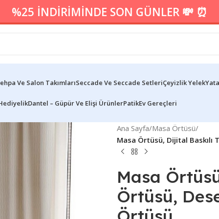
%25 İNDİRİMİNDE SON GÜNLER 💸 ⏰
ehpa Ve Salon Takımları
Seccade Ve Seccade Setleri
Çeyizlik Yelek
Yata
Hediyelik
Dantel – Güpür Ve Elişi Ürünler
Patik
Ev Gereçleri
Ana Sayfa
/
Masa Örtüsü
/
Masa Örtüsü, Dijital Baskıl
Masa Örtüsü,
Örtüsü, Des
Örtüsü