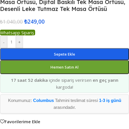
Masa Örtüsü, Dijital Baskılı Tek Masa Örtüsü,
Desenli Leke Tutmaz Tek Masa Örtüsü
₺
249,00
₺
1.040,00
Whatsapp Sipariş
-
+
Sepete Ekle
Hemen Satın Al
17 saat 52 dakika
içinde sipariş verirsen
en geç yarın
kargoda!
Konumunuz:
Columbus
Tahmini teslimat süresi
1-3 iş günü
arasındadır.
Favorilerime Ekle