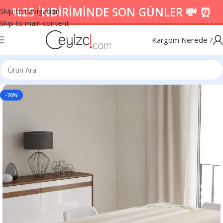
%25 İNDİRİMİNDE SON GÜNLER 💸 ⏰
Skip to navigation
Skip to main content
Kargom Nerede ?
-76%