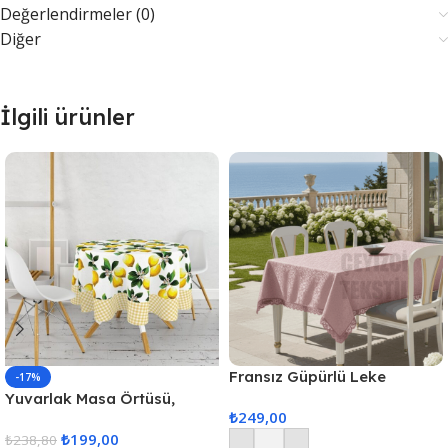
Değerlendirmeler (0)
Diğer
İlgili ürünler
Fransız Güpürlü Leke
-17%
Tutmaz Tek Masa Örtüsü
Yuvarlak Masa Örtüsü,
₺
249,00
160x260cm – Pudra
Fiskos Dijital Baskılı
₺
199,00
₺
238,80