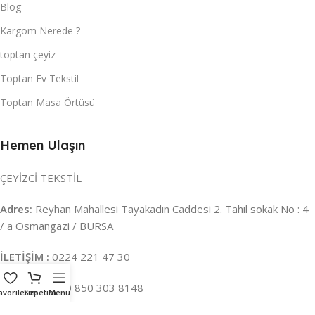
Blog
Kargom Nerede ?
toptan çeyiz
Toptan Ev Tekstil
Toptan Masa Örtüsü
Hemen Ulaşın
ÇEYİZCİ TEKSTİL
Adres:
Reyhan Mahallesi Tayakadın Caddesi 2. Tahıl sokak No : 4
/ a Osmangazi / BURSA
İLETİŞİM :
0224 221 47 30
WHATSAPP :
0 850 303 8148
avorilerim
Sepetim
Menu