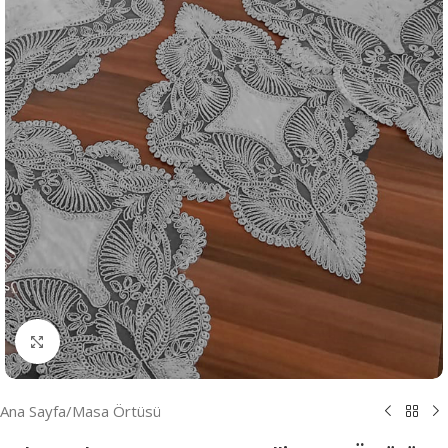
Resmi Büyüt
Ana Sayfa
/
Masa Örtüsü