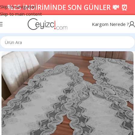
%25 İNDİRİMİNDE SON GÜNLER 💸 ⏰
Skip to navigation
Skip to main content
Kargom Nerede ?