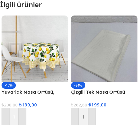
İlgili ürünler
-17%
-24%
Yuvarlak Masa Örtüsü,
Çizgili Tek Masa Örtüsü
Fiskos Dijital Baskılı
Colber 160x220cm – Ekru
₺
199,00
₺
199,00
₺
238,80
₺
262,68
Sepete Ekle
Sepete Ekle