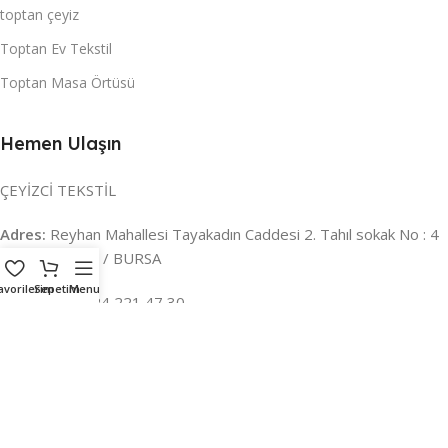
toptan çeyiz
Toptan Ev Tekstil
Toptan Masa Örtüsü
Hemen Ulaşın
ÇEYİZCİ TEKSTİL
Adres:
Reyhan Mahallesi Tayakadın Caddesi 2. Tahıl sokak No : 4
/ a Osmangazi / BURSA
avorilerim
Sepetim
Menu
İLETİŞİM :
0224 221 47 30
WHATSAPP :
0 850 303 8148
Mail:
info@ceyizci.com