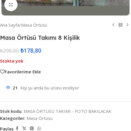
Resmi Büyüt
Ana Sayfa
/
Masa Örtüsü
Masa Örtüsü Takımı 8 Kişilik
₺
178,80
₺
298,80
Stokta yok
Favorilerime Ekle
21
Kişi şu anda bu ürünü inceliyor
Stok kodu:
MASA ÖRTÜSÜ TAKIMI - FOTO BAKILACAK
Kategoriler:
Masa Örtüsü
Paylaş