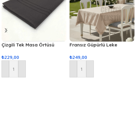
Çizgili Tek Masa Örtüsü
Fransız Güpürlü Leke
Colber 160x220cm Füme
Tutmaz Tek Masa Örtüsü
₺
229,00
₺
249,00
160x220cm – Kapuçino
Sepete Ekle
Sepete Ekle