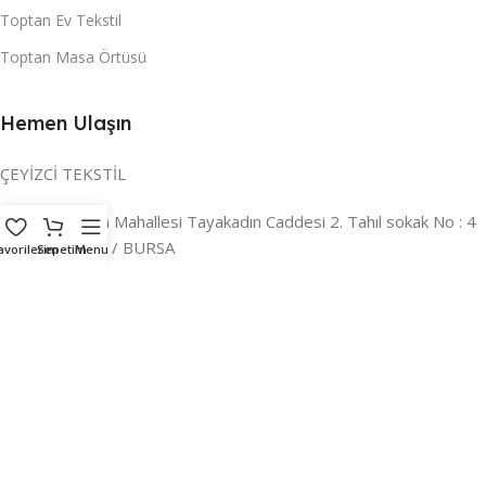
Toptan Ev Tekstil
Toptan Masa Örtüsü
Hemen Ulaşın
ÇEYİZCİ TEKSTİL
Adres:
Reyhan Mahallesi Tayakadın Caddesi 2. Tahıl sokak No : 4
/ a Osmangazi / BURSA
avorilerim
Sepetim
Menu
İLETİŞİM :
0224 221 47 30
WHATSAPP :
0 850 303 8148
Mail:
info@ceyizci.com
2023 Çeyizci. Her Hakkı Saklıdır.