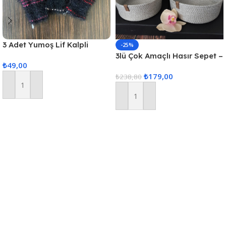
3 Adet Yumoş Lif Kalpli
-25%
Siyah
3lü Çok Amaçlı Hasır Sepet –
₺
49,00
Gri
₺
179,00
₺
238,80
Sepete Ekle
Sepete Ekle