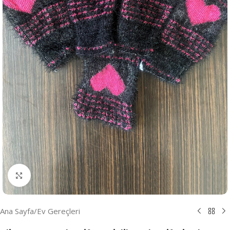
Resmi Büyüt
Ana Sayfa
/
Ev Gereçleri