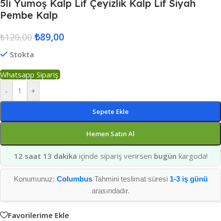
5li Yumoş Kalp Lif Çeyizlik Kalp Lif Siyah
Pembe Kalp
₺
89,00
₺
120,00
Stokta
Whatsapp Sipariş
-
+
Sepete Ekle
Hemen Satın Al
12 saat 13 dakika
içinde sipariş verirsen
bugün
kargoda!
Konumunuz:
Columbus
Tahmini teslimat süresi
1-3 iş günü
arasındadır.
Favorilerime Ekle