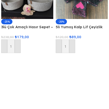
-25%
-26%
3lü Çok Amaçlı Hasır Sepet –
5li Yumoş Kalp Lif Çeyizlik
Gri
Kalp Lif Siyah Pembe Kalp
₺
179,00
₺
89,00
₺
238,80
₺
120,00
Sepete Ekle
Sepete Ekle