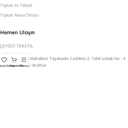
Toptan Ev Tekstil
Toptan Masa Örtüsü
Hemen Ulaşın
ÇEYİZCİ TEKSTİL
Adres:
Reyhan Mahallesi Tayakadın Caddesi 2. Tahıl sokak No : 4
/ a Osmangazi / BURSA
avorilerim
Sepetim
Menu
İLETİŞİM :
0224 221 47 30
WHATSAPP :
0 850 303 8148
Mail:
info@ceyizci.com
2023 Çeyizci. Her Hakkı Saklıdır.