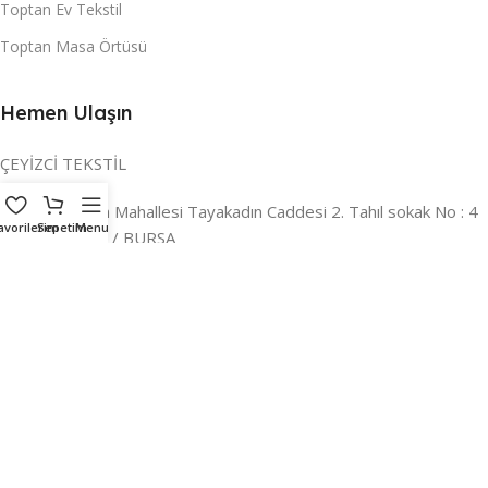
Toptan Ev Tekstil
Toptan Masa Örtüsü
Hemen Ulaşın
ÇEYİZCİ TEKSTİL
Adres:
Reyhan Mahallesi Tayakadın Caddesi 2. Tahıl sokak No : 4
avorilerim
Sepetim
Menu
/ a Osmangazi / BURSA
İLETİŞİM :
0224 221 47 30
WHATSAPP :
0 850 303 8148
Mail:
info@ceyizci.com
2023 Çeyizci. Her Hakkı Saklıdır.