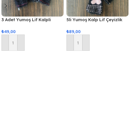
3 Adet Yumoş Lif Kalpli
5li Yumoş Kalp Lif Çeyizlik
Siyah
Kalp Lif Siyah Pudra Kalp
₺
49,00
₺
89,00
Sepete Ekle
Sepete Ekle