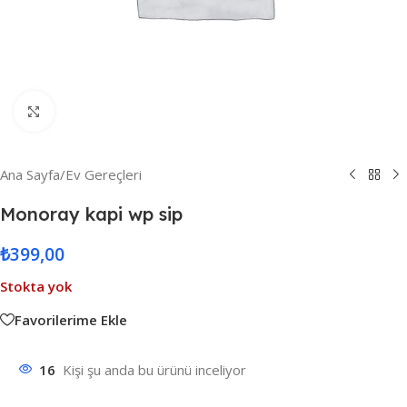
Resmi Büyüt
Ana Sayfa
/
Ev Gereçleri
Monoray kapi wp sip
₺
399,00
Stokta yok
Favorilerime Ekle
16
Kişi şu anda bu ürünü inceliyor