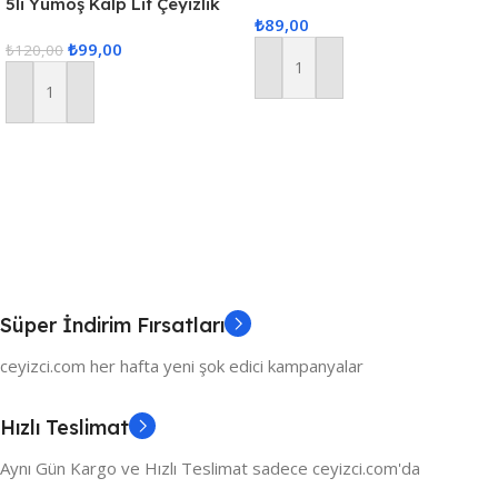
Kalp Lif Siyah Pudra Kalp
5li Yumoş Kalp Lif Çeyizlik
₺
89,00
Kalp Lif Siyah Kırmızı Kalp
₺
99,00
₺
120,00
Sepete Ekle
Sepete Ekle
Süper İndirim Fırsatları
ceyizci.com her hafta yeni şok edici kampanyalar
Hızlı Teslimat
Aynı Gün Kargo ve Hızlı Teslimat sadece ceyizci.com'da