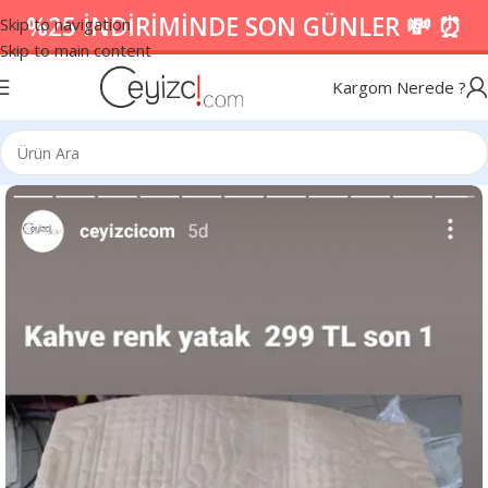
%25 İNDİRİMİNDE SON GÜNLER 💸 ⏰
Skip to navigation
Skip to main content
Kargom Nerede ?