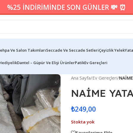
%25 İNDİRİMİNDE SON GÜNLER 💸 ⏰
ehpa Ve Salon Takımları
Seccade Ve Seccade Setleri
Çeyizlik Yelek
Yata
Hediyelik
Dantel – Güpür Ve Elişi Ürünler
Patik
Ev Gereçleri
Ana Sayfa
/
Ev Gereçleri
/
NAİME
NAİME YAT
₺
249,00
Stokta yok
Favorilerime Ekle