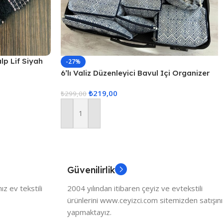
alp Lif Siyah
-27%
6’lı Valiz Düzenleyici Bavul Içi Organizer
Set Seyahat Hurcu
₺
219,00
₺
299,00
Sepete Ekle
Güvenilirlik
z ev tekstili
2004 yılından itibaren çeyiz ve evtekstili
ürünlerini www.ceyizci.com sitemizden satışını
yapmaktayız.