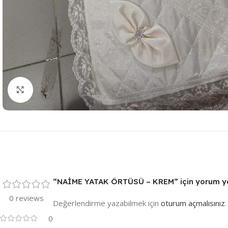
Resmi Büyüt
“NAİME YATAK ÖRTÜSÜ – KREM” için yorum yapa
0 reviews
Değerlendirme yazabilmek için
oturum açmalısınız
.
0