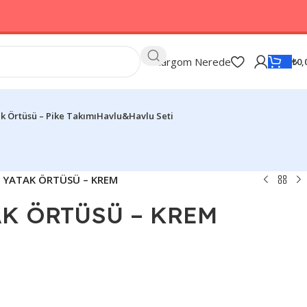
Kargom Nerede
₺
0,
k Örtüsü – Pike Takımı
Havlu&Havlu Seti
 YATAK ÖRTÜSÜ – KREM
AK ÖRTÜSÜ – KREM