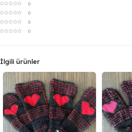
0
0
0
0
İlgili ürünler