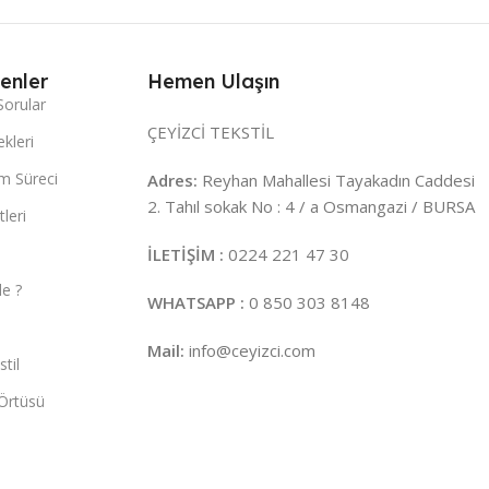
enler
Hemen Ulaşın
Sorular
ÇEYİZCİ TEKSTİL
kleri
m Süreci
Adres:
Reyhan Mahallesi Tayakadın Caddesi
2. Tahıl sokak No : 4 / a Osmangazi / BURSA
leri
İLETİŞİM :
0224 221 47 30
e ?
WHATSAPP :
0 850 303 8148
Mail:
info@ceyizci.com
til
Örtüsü