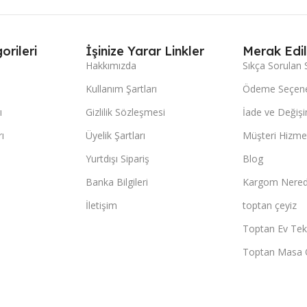
orileri
İşinize Yarar Linkler
Merak Edil
Hakkımızda
Sıkça Sorulan 
Kullanım Şartları
Ödeme Seçene
ı
Gizlilik Sözleşmesi
İade ve Değişi
ı
Üyelik Şartları
Müşteri Hizmet
Yurtdışı Sipariş
Blog
Banka Bilgileri
Kargom Nered
İletişim
toptan çeyiz
Toptan Ev Teks
Toptan Masa 