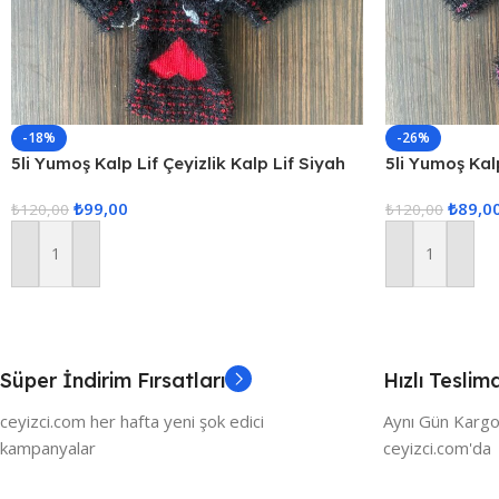
-18%
-26%
5li Yumoş Kalp Lif Çeyizlik Kalp Lif Siyah
5li Yumoş Kalp
Kırmızı Kalp
Pembe Kalp
₺
99,00
₺
89,0
₺
120,00
₺
120,00
Sepete Ekle
Sepete Ekle
Süper İndirim Fırsatları
Hızlı Teslim
ceyizci.com her hafta yeni şok edici
Aynı Gün Kargo
kampanyalar
ceyizci.com'da