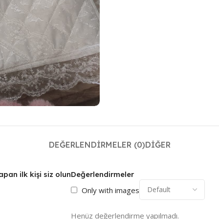
DEĞERLENDIRMELER (0)
DIĞER
n ilk kişi siz olun
Değerlendirmeler
Only with images
Henüz değerlendirme yapılmadı.