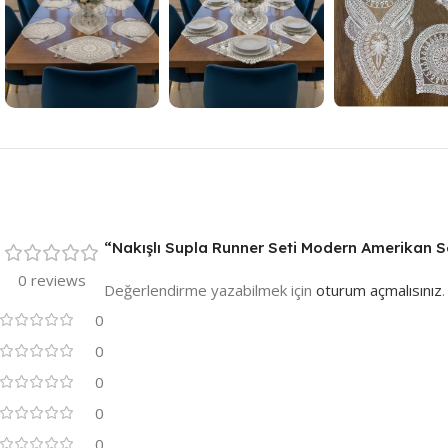
“Nakışlı Supla Runner Seti Modern Amerikan Ser
0 reviews
Değerlendirme yazabilmek için
oturum açmalısınız
.
0
0
0
0
0