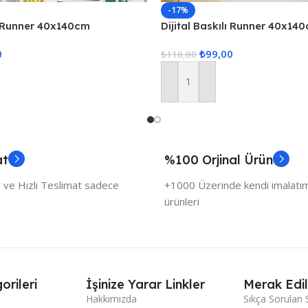
-17%
lı Runner 40x140cm
Dijital Baskılı Runner 40x14
0
₺
99,00
₺
118,80
Sepete Ekle
at
%100 Orjinal Ürün
 ve Hızlı Teslimat sadece
+1000 Üzerinde kendi imalatımı
ürünleri
orileri
İşinize Yarar Linkler
Merak Edil
Hakkımızda
Sıkça Sorulan 