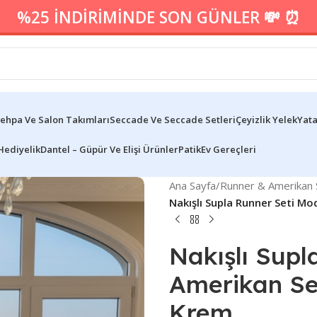
%25 İNDİRİMİNDE SON GÜNLER 💸 ⏰
ehpa Ve Salon Takımları
Seccade Ve Seccade Setleri
Çeyizlik Yelek
Yata
Hediyelik
Dantel – Güpür Ve Elişi Ürünler
Patik
Ev Gereçleri
Ana Sayfa
/
Runner & Amerikan S
Nakışlı Supla Runner Seti Mo
Nakışlı Supl
Amerikan Ser
Krem