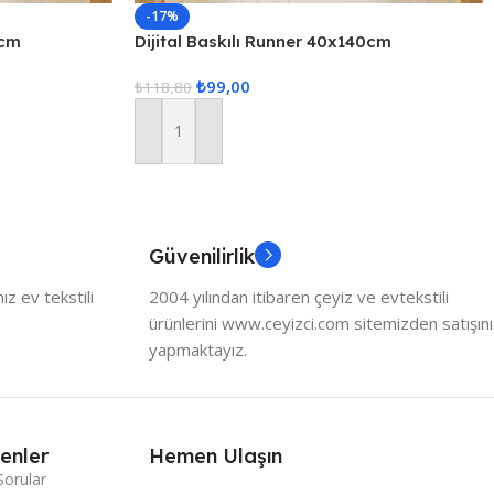
-17%
0cm
Dijital Baskılı Runner 40x140cm
₺
99,00
₺
118,80
Sepete Ekle
Güvenilirlik
z ev tekstili
2004 yılından itibaren çeyiz ve evtekstili
ürünlerini www.ceyizci.com sitemizden satışını
yapmaktayız.
enler
Hemen Ulaşın
Sorular