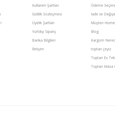
Kullanım Şartları
Ödeme Seçene
ı
Gizlilik Sözleşmesi
İade ve Değişi
ı
Üyelik Şartları
Müşteri Hizmet
Yurtdışı Sipariş
Blog
Banka Bilgileri
Kargom Nered
İletişim
toptan çeyiz
Toptan Ev Teks
Toptan Masa 