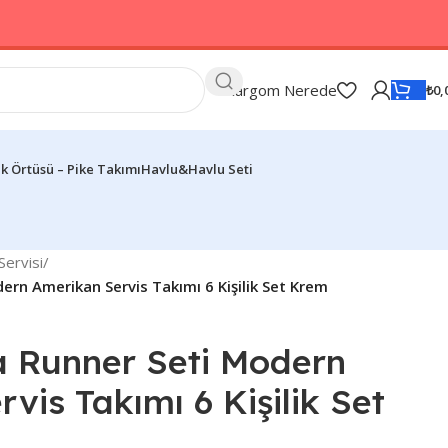
Kargom Nerede
₺
0,
k Örtüsü – Pike Takımı
Havlu&Havlu Seti
ervisi
/
dern Amerikan Servis Takımı 6 Kişilik Set Krem
a Runner Seti Modern
vis Takımı 6 Kişilik Set