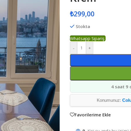
₺
299,00
Stokta
Whatsapp Sipariş
-
+
4 saat 9 
Konumunuz:
Col
Favorilerime Ekle
9
Kişi şu anda bu ürünü 