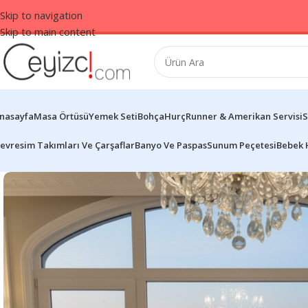
Skip to navigation
Skip to main content
nasayfa
Masa Örtüsü
Yemek Seti
Bohça
Hurç
Runner & Amerikan Servisi
S
evresim Takımları Ve Çarşaflar
Banyo Ve Paspas
Sunum Peçetesi
Bebek 