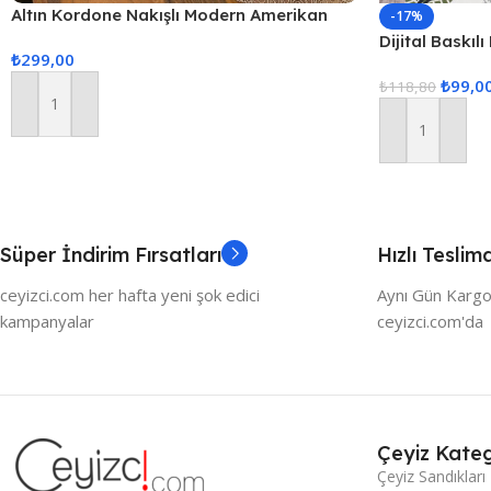
Altın Kordone Nakışlı Modern Amerikan
-17%
Servis Supla Ve Runner 6 Kişilik Set
Dijital Baskı
₺
299,00
₺
99,0
₺
118,80
Sepete Ekle
Sepete Ekle
Süper İndirim Fırsatları
Hızlı Teslim
ceyizci.com her hafta yeni şok edici
Aynı Gün Kargo
kampanyalar
ceyizci.com'da
Çeyiz Kateg
Çeyiz Sandıkları