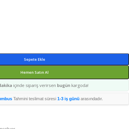
Sepete Ekle
Hemen Satın Al
dakika
içinde sipariş verirsen
bugün
kargoda!
umbus
Tahmini teslimat süresi
1-3 iş günü
arasındadır.
inceliyor