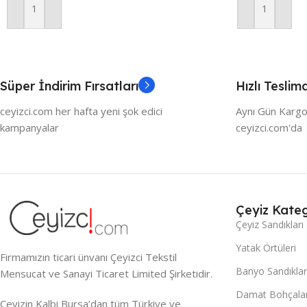
Sepete Ekle
Sepete Ekle
Süper İndirim Fırsatları
Hızlı Teslim
ceyizci.com her hafta yeni şok edici
Aynı Gün Kargo
kampanyalar
ceyizci.com'da
Çeyiz Kateg
Çeyiz Sandıkları
Yatak Örtüleri
Firmamızın ticari ünvanı Çeyizci Tekstil
Banyo Sandıklar
Mensucat ve Sanayi Ticaret Limited Şirketidir.
Damat Bohçalar
Çeyizin Kalbi Bursa’dan tüm Türkiye ve