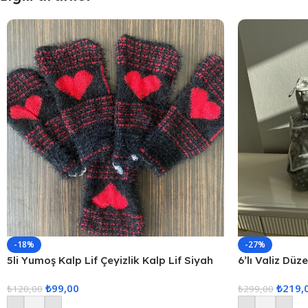
-18%
-27%
5li Yumoş Kalp Lif Çeyizlik Kalp Lif Siyah
6’lı Valiz Düz
Kırmızı Kalp
Set Seyahat 
₺
99,00
₺
219,
₺
120,00
₺
299,00