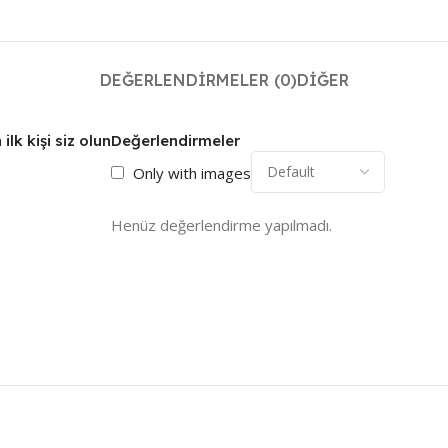
DEĞERLENDIRMELER (0)
DIĞER
lk kişi siz olun
Değerlendirmeler
Only with images
Henüz değerlendirme yapılmadı.