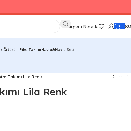
Kargom Nerede
₺
0,
k Örtüsü – Pike Takımı
Havlu&Havlu Seti
im Takımı Lila Renk
kımı Lila Renk