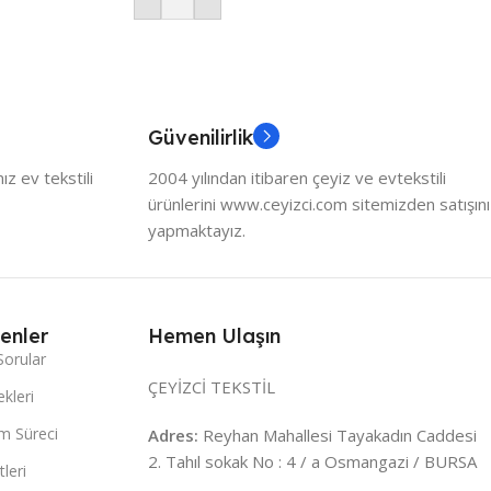
Güvenilirlik
z ev tekstili
2004 yılından itibaren çeyiz ve evtekstili
ürünlerini www.ceyizci.com sitemizden satışını
yapmaktayız.
enler
Hemen Ulaşın
Sorular
ÇEYİZCİ TEKSTİL
kleri
m Süreci
Adres:
Reyhan Mahallesi Tayakadın Caddesi
2. Tahıl sokak No : 4 / a Osmangazi / BURSA
leri