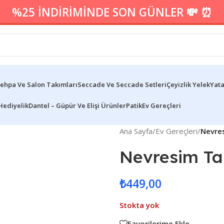
%25 İNDİRİMİNDE SON GÜNLER 💸 ⏰
ehpa Ve Salon Takımları
Seccade Ve Seccade Setleri
Çeyizlik Yelek
Yata
Hediyelik
Dantel – Güpür Ve Elişi Ürünler
Patik
Ev Gereçleri
Ana Sayfa
/
Ev Gereçleri
/
Nevres
Nevresim Ta
₺
449,00
Stokta yok
Favorilerime Ekle