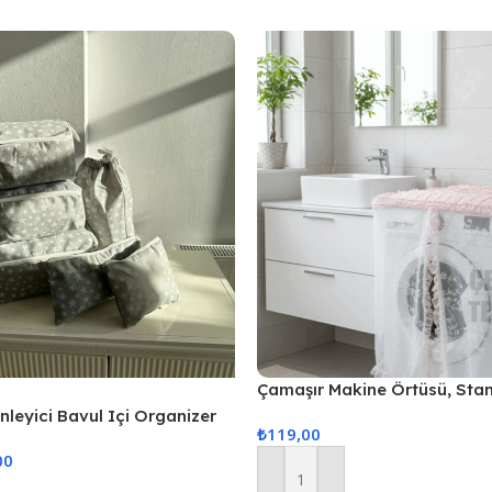
Çamaşır Makine Örtüsü, Sta
Örtüsü
enleyici Bavul Içi Organizer
₺
119,00
Hurcu
00
Sepete Ekle