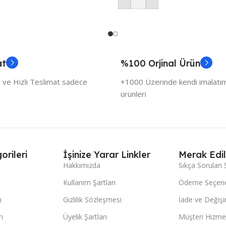
at
%100 Orjinal Ürün
 ve Hızlı Teslimat sadece
+1000 Üzerinde kendi imalatımı
ürünleri
orileri
İşinize Yarar Linkler
Merak Edil
Hakkımızda
Sıkça Sorulan 
Kullanım Şartları
Ödeme Seçene
ı
Gizlilik Sözleşmesi
İade ve Değişi
ı
Üyelik Şartları
Müşteri Hizmet