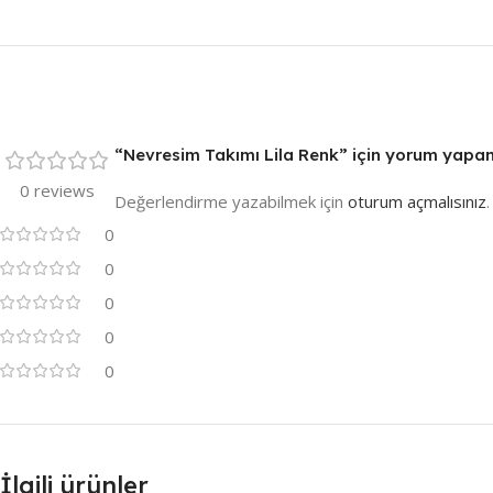
“Nevresim Takımı Lila Renk” için yorum yapan i
0 reviews
Değerlendirme yazabilmek için
oturum açmalısınız
.
0
0
0
0
0
İlgili ürünler