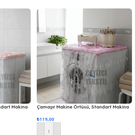
ndart Makina
Çamaşır Makine Örtüsü, Standart Makina
Örtüsü – Pembe
₺
119,00
Sepete Ekle