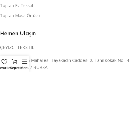
Toptan Ev Tekstil
Toptan Masa Örtüsü
Hemen Ulaşın
ÇEYİZCİ TEKSTİL
Adres:
Reyhan Mahallesi Tayakadın Caddesi 2. Tahıl sokak No : 4
/ a Osmangazi / BURSA
avorilerim
Sepetim
Menu
İLETİŞİM :
0224 221 47 30
WHATSAPP :
0 850 303 8148
Mail:
info@ceyizci.com
2023 Çeyizci. Her Hakkı Saklıdır.