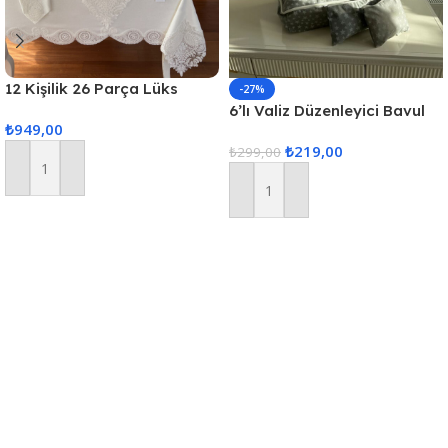
12 Kişilik 26 Parça Lüks
-27%
Gardenya Keten Kumaş
6’lı Valiz Düzenleyici Bavul
₺
949,00
Masa Örtüsü Seti
Içi Organizer Set Seyahat
₺
219,00
Hurcu
₺
299,00
Sepete Ekle
Sepete Ekle